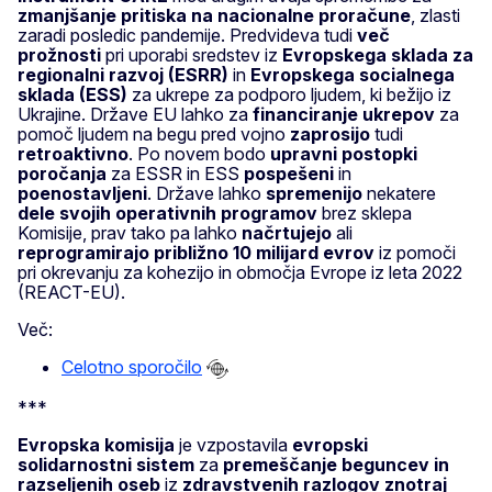
zmanjšanje pritiska na nacionalne proračune
, zlasti
zaradi posledic pandemije. Predvideva tudi
več
prožnosti
pri uporabi sredstev iz
Evropskega sklada za
regionalni razvoj (ESRR)
in
Evropskega socialnega
sklada (ESS)
za ukrepe za podporo ljudem, ki bežijo iz
Ukrajine. Države EU lahko za
financiranje ukrepov
za
pomoč ljudem na begu pred vojno
zaprosijo
tudi
retroaktivno
. Po novem bodo
upravni postopki
poročanja
za ESSR in ESS
pospešeni
in
poenostavljeni
. Države lahko
spremenijo
nekatere
dele svojih operativnih programov
brez sklepa
Komisije, prav tako pa lahko
načrtujejo
ali
reprogramirajo
približno 10 milijard evrov
iz pomoči
pri okrevanju za kohezijo in območja Evrope iz leta 2022
(REACT-EU).
Več:
Celotno sporočilo
***
Evropska komisija
je vzpostavila
evropski
solidarnostni sistem
za
premeščanje beguncev in
razseljenih oseb
iz
zdravstvenih razlogov znotraj