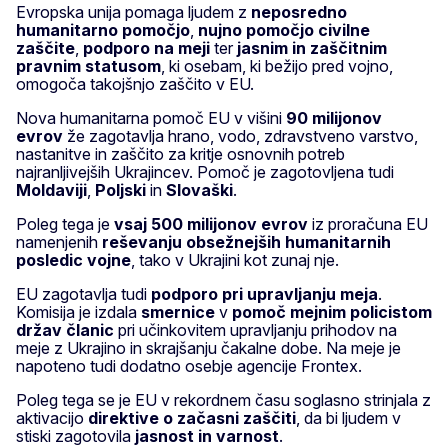
Evropska unija pomaga ljudem z
neposredno
humanitarno pomočjo
,
nujno pomočjo civilne
zaščite
,
podporo na meji
ter
jasnim in zaščitnim
pravnim statusom
, ki osebam, ki bežijo pred vojno,
omogoča takojšnjo zaščito v EU.
Nova humanitarna pomoč EU v višini
90 milijonov
evrov
že zagotavlja hrano, vodo, zdravstveno varstvo,
nastanitve in zaščito za kritje osnovnih potreb
najranljivejših Ukrajincev. Pomoč je zagotovljena tudi
Moldaviji
,
Poljski
in
Slovaški
.
Poleg tega je
vsaj 500 milijonov evrov
iz proračuna EU
namenjenih
reševanju obsežnejših humanitarnih
posledic vojne
, tako v Ukrajini kot zunaj nje.
EU zagotavlja tudi
podporo pri upravljanju meja
.
Komisija je izdala
smernice
v
pomoč mejnim policistom
držav članic
pri učinkovitem upravljanju prihodov na
meje z Ukrajino in skrajšanju čakalne dobe. Na meje je
napoteno tudi dodatno osebje agencije Frontex.
Poleg tega se je EU v rekordnem času soglasno strinjala z
aktivacijo
direktive o začasni zaščiti
, da bi ljudem v
stiski zagotovila
jasnost in varnost
.