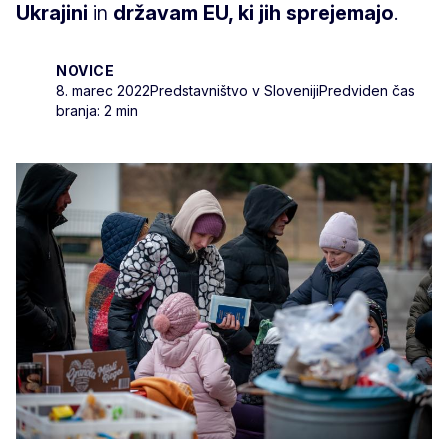
Ukrajini
in
državam EU, ki jih sprejemajo
.
NOVICE
8. marec 2022
Predstavništvo v Sloveniji
Predviden čas
branja: 2 min