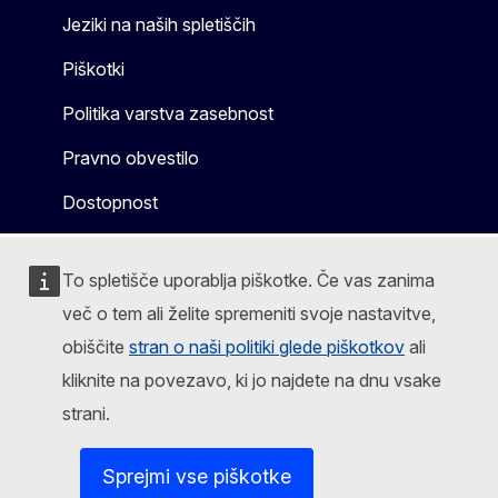
Jeziki na naših spletiščih
Piškotki
Politika varstva zasebnost
Pravno obvestilo
Dostopnost
To spletišče uporablja piškotke. Če vas zanima
več o tem ali želite spremeniti svoje nastavitve,
obiščite
stran o naši politiki glede piškotkov
ali
kliknite na povezavo, ki jo najdete na dnu vsake
strani.
Sprejmi vse piškotke