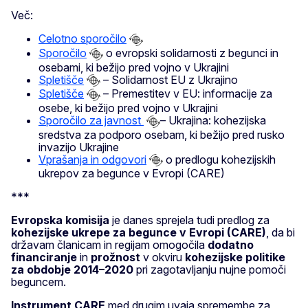
Več:
Celotno sporočilo
Sporočilo
o evropski solidarnosti z begunci in
osebami, ki bežijo pred vojno v Ukrajini
Spletišče
– Solidarnost EU z Ukrajino
Spletišče
– Premestitev v EU: informacije za
osebe, ki bežijo pred vojno v Ukrajini
Sporočilo za javnost
– Ukrajina: kohezijska
sredstva za podporo osebam, ki bežijo pred rusko
invazijo Ukrajine
Vprašanja in odgovori
o predlogu kohezijskih
ukrepov za begunce v Evropi (CARE)
***
Evropska komisija
je danes sprejela tudi predlog za
kohezijske ukrepe
za begunce v Evropi
(CARE)
, da bi
državam članicam in regijam omogočila
dodatno
financiranje
in
prožnost
v okviru
kohezijske politike
za obdobje 2014–2020
pri zagotavljanju nujne pomoči
beguncem.
Instrument CARE
med drugim uvaja spremembe za