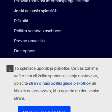
Prijavite ranljivost informacijskega sistema
Jeziki na naših spletiščih
Piškotki
Politika varstva zasebnost
Pravno obvestilo
Dostopnost
To spletišče uporablja piškotke. Če vas zanima
več o tem ali želite spremeniti svoje nastavitve,
obiščite
stran o naši politiki glede piškotkov
ali
kliknite na povezavo, ki jo najdete na dnu vsake
strani.