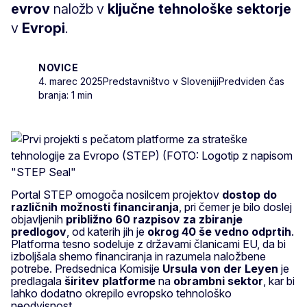
evrov
naložb v
ključne tehnološke sektorje
v
Evropi
.
NOVICE
4. marec 2025
Predstavništvo v Sloveniji
Predviden čas
branja: 1 min
Portal STEP omogoča nosilcem projektov
dostop do
različnih možnosti financiranja
, pri čemer je bilo doslej
objavljenih
približno 60 razpisov
za zbiranje
predlogov
, od katerih jih je
okrog 40
še vedno odprtih
.
Platforma tesno sodeluje z državami članicami EU, da bi
izboljšala shemo financiranja in razumela naložbene
potrebe. Predsednica Komisije
Ursula von der Leyen
je
predlagala
širitev platforme
na
obrambni sektor
, kar bi
lahko dodatno okrepilo evropsko tehnološko
neodvisnost.