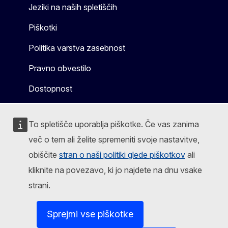
Jeziki na naših spletiščih
Piškotki
Politika varstva zasebnost
Pravno obvestilo
Dostopnost
To spletišče uporablja piškotke. Če vas zanima
več o tem ali želite spremeniti svoje nastavitve,
obiščite
stran o naši politiki glede piškotkov
ali
kliknite na povezavo, ki jo najdete na dnu vsake
strani.
Sprejmi vse piškotke