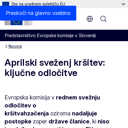
Ste na uradnem spletišču EU
Preskoči na glavno vsebino
Menu
Predstavništvo Evropske komisije v Sloveniji
Novice
Aprilski sveženj kršitev:
ključne odločitve
Evropska komisija v
rednem svežnju
odločitev o
kršitvah
začenja
oziroma
nadaljuje
postopke
zoper
države članice
, ki
niso