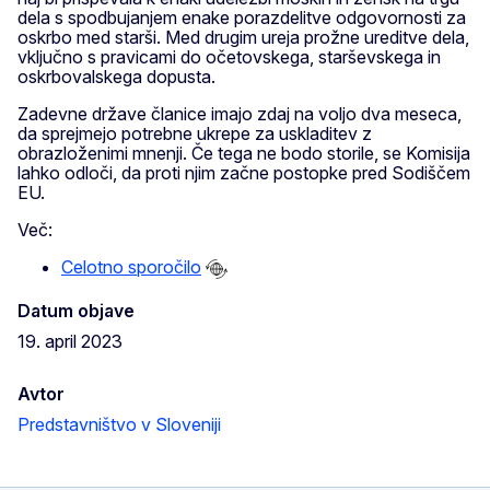
dela s spodbujanjem enake porazdelitve odgovornosti za
oskrbo med starši. Med drugim ureja prožne ureditve dela,
vključno s pravicami do očetovskega, starševskega in
oskrbovalskega dopusta.
Zadevne države članice imajo zdaj na voljo dva meseca,
da sprejmejo potrebne ukrepe za uskladitev z
obrazloženimi mnenji. Če tega ne bodo storile, se Komisija
lahko odloči, da proti njim začne postopke pred Sodiščem
EU.
Več:
Celotno sporočilo
Datum objave
19. april 2023
Avtor
Predstavništvo v Sloveniji