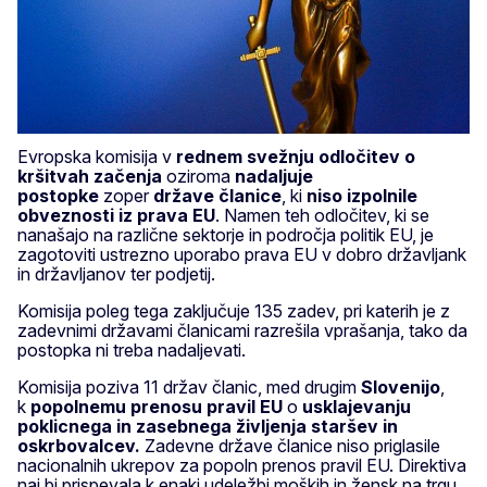
Evropska komisija v
rednem svežnju odločitev o
kršitvah
začenja
oziroma
nadaljuje
postopke
zoper
države članice
, ki
niso izpolnile
obveznosti iz prava EU
. Namen teh odločitev, ki se
nanašajo na različne sektorje in področja politik EU, je
zagotoviti ustrezno uporabo prava EU v dobro državljank
in državljanov ter podjetij.
Komisija poleg tega zaključuje 135 zadev, pri katerih je z
zadevnimi državami članicami razrešila vprašanja, tako da
postopka ni treba nadaljevati.
Komisija poziva 11 držav članic, med drugim
Slovenijo
,
k
popolnemu prenosu pravil EU
o
usklajevanju
poklicnega in zasebnega življenja staršev in
oskrbovalcev.
Zadevne države članice niso priglasile
nacionalnih ukrepov za popoln prenos pravil EU. Direktiva
naj bi prispevala k enaki udeležbi moških in žensk na trgu