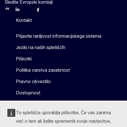
Sledite Evropski komisiji
Mastodon
LinkedIn
Bluesky
Facebook
Youtube
Other
Kontakt
Prijavite ranljivost informacijskega sistema
Jeziki na naših spletiščih
Piškotki
Politika varstva zasebnost
Pravno obvestilo
Dostopnost
To spletišče uporablja piškotke. Če vas zanima
več o tem ali želite spremeniti svoje nastavitve,