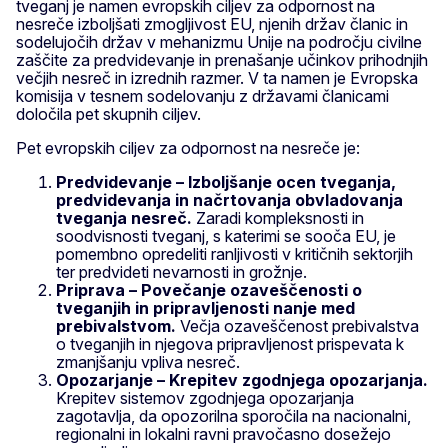
tveganj je namen evropskih ciljev za odpornost na
nesreče izboljšati zmogljivost EU, njenih držav članic in
sodelujočih držav v mehanizmu Unije na področju civilne
zaščite za predvidevanje in prenašanje učinkov prihodnjih
večjih nesreč in izrednih razmer. V ta namen je Evropska
komisija v tesnem sodelovanju z državami članicami
določila pet skupnih ciljev.
Pet evropskih ciljev za odpornost na nesreče je:
Predvidevanje – Izboljšanje ocen tveganja,
predvidevanja in načrtovanja obvladovanja
tveganja nesreč.
Zaradi kompleksnosti in
soodvisnosti tveganj, s katerimi se sooča EU, je
pomembno opredeliti ranljivosti v kritičnih sektorjih
ter predvideti nevarnosti in grožnje.
Priprava – Povečanje ozaveščenosti o
tveganjih in pripravljenosti nanje med
prebivalstvom.
Večja ozaveščenost prebivalstva
o tveganjih in njegova pripravljenost prispevata k
zmanjšanju vpliva nesreč.
Opozarjanje – Krepitev zgodnjega opozarjanja.
Krepitev sistemov zgodnjega opozarjanja
zagotavlja, da opozorilna sporočila na nacionalni,
regionalni in lokalni ravni pravočasno dosežejo