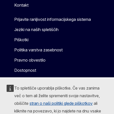
Kontakt
Prijavite ranljivost informacijskega sistema
Jeziki na naših spletiščih
Piškotki
Politika varstva zasebnost
Pravno obvestilo
Dostopnost
To spletišče uporablja piškotke. Če vas zanima
več o tem ali želite spremeniti svoje nastavitve,
obiščite
stran o naši politiki glede piškotkov
ali
kliknite na povezavo, ki jo najdete na dnu vsake