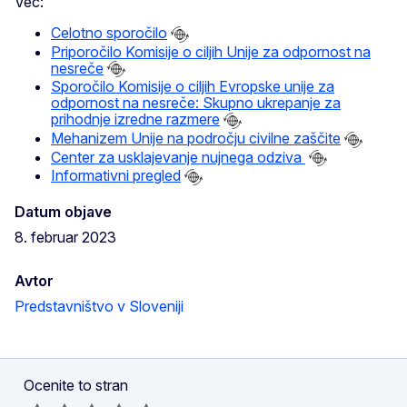
Več:
Celotno sporočilo
Priporočilo Komisije o ciljih Unije za odpornost na
nesreče
Sporočilo Komisije o ciljih Evropske unije za
odpornost na nesreče: Skupno ukrepanje za
prihodnje izredne razmere
Mehanizem Unije na področju civilne zaščite
Center za usklajevanje nujnega odziva
Informativni pregled
Datum objave
8. februar 2023
Avtor
Predstavništvo v Sloveniji
Ocenite to stran