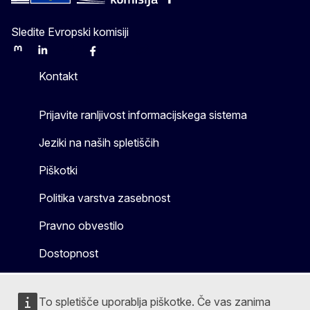
Sledite Evropski komisiji
Mastodon
LinkedIn
Bluesky
Facebook
Youtube
Other
Kontakt
Prijavite ranljivost informacijskega sistema
Jeziki na naših spletiščih
Piškotki
Politika varstva zasebnost
Pravno obvestilo
Dostopnost
To spletišče uporablja piškotke. Če vas zanima