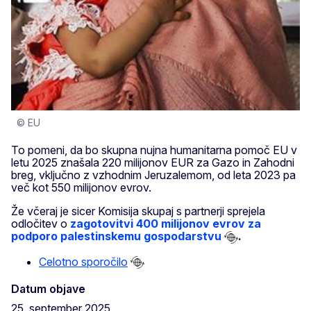
© EU
To pomeni, da bo skupna nujna humanitarna pomoč EU v
letu 2025 znašala 220 milijonov EUR za Gazo in Zahodni
breg, vključno z vzhodnim Jeruzalemom, od leta 2023 pa
več kot 550 milijonov evrov.
Že včeraj je sicer Komisija skupaj s partnerji sprejela
odločitev o
zagotovitvi 400 milijonov evrov za
podporo palestinskemu gospodarstvu
.
Celotno sporočilo
Datum objave
25. september 2025