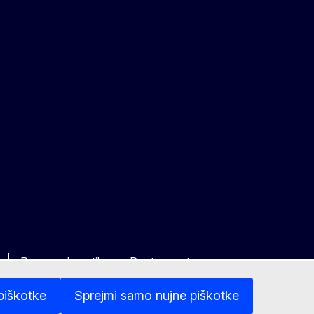
Pravno obvestilo
Dostopnost
piškotke
Sprejmi samo nujne piškotke