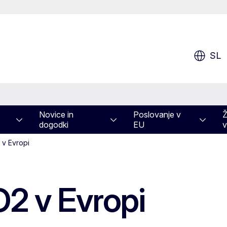
SL
Novice in
Poslovanje v
Ž
dogodki
EU
v
 v Evropi
O2 v Evropi