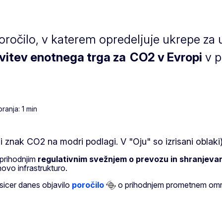
poročilo, v katerem opredeljuje ukrepe z
vitev enotnega trga za
CO2 v Evropi
v p
ranja: 1 min
 prihodnjim
regulativnim svežnjem o prevozu in shranjeva
ovo infrastrukturo.
sicer danes objavilo
poročilo
o prihodnjem prometnem om