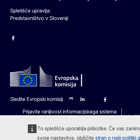
Spletišče upravlja:
Predstavništvo v Sloveniji
Facebook
Instagram
X
YouTube
Sledite Evropski komisiji
Mastodon
LinkedIn
Bluesky
Facebook
Youtube
Other
Prijavite ranljivost informacijskega sistema
Jeziki
To spletišče uporablja piškotke. Če vas zanima
svoje nastavitve, obiščite
stran o naši politiki