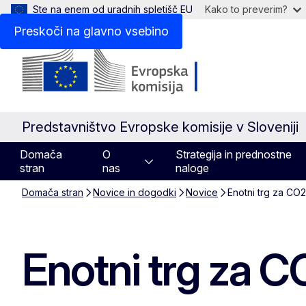
Ste na enem od uradnih spletišč EU
Kako to preverim?
Preskoči na glavno vsebino
Predstavništvo Evropske komisije v Sloveniji
Domača
O
Strategija in prednostne
stran
nas
naloge
Domača stran
Novice in dogodki
Novice
Enotni trg za CO2
Enotni trg za C