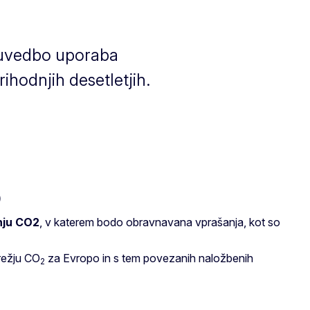
a uvedbo uporaba
rihodnjih desetletjih.
nju
CO2
, v katerem bodo obravnavana vprašanja, kot so
režju CO
za Evropo in s tem povezanih naložbenih
2