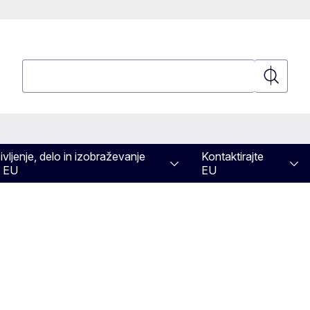
Poizvedba
Poizvedb
ivljenje, delo in izobraževanje
Kontaktirajte
 EU
EU