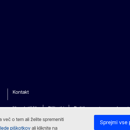
Kontakt
 na naših spletiščih
Piškotki
Politika varstva zasebnost
 več o tem ali želite spremeniti
Sprejmi vse 
 glede piškotkov
ali kliknite na