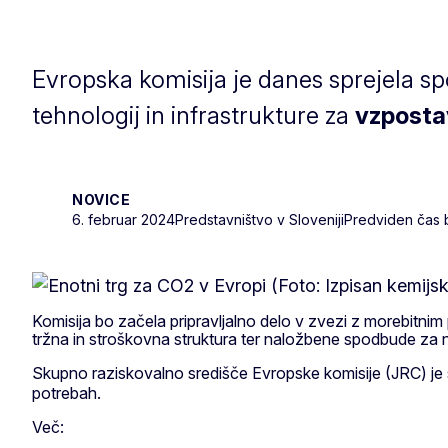
Evropska komisija je danes sprejela s
tehnologij in infrastrukture za
vzposta
NOVICE
6. februar 2024
Predstavništvo v Sloveniji
Predviden čas b
Komisija bo začela
pripravljalno delo v zvezi z morebitnim
tržna in stroškovna struktura ter naložbene spodbude za n
Skupno raziskovalno središče Evropske komisije (JRC) je 
potrebah.
Več: