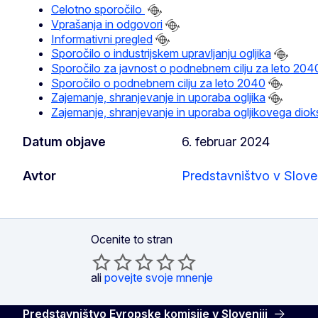
Celotno sporočilo
Vprašanja in odgovori
Informativni pregled
Sporočilo o industrijskem upravljanju ogljika
Sporočilo za javnost o podnebnem cilju za leto 204
Sporočilo o podnebnem cilju za leto 2040
Zajemanje, shranjevanje in uporaba ogljika
Zajemanje, shranjevanje in uporaba ogljikovega diok
Datum objave
6. februar 2024
Avtor
Predstavništvo v Sloven
Ocenite to stran
ali
povejte svoje mnenje
Predstavništvo Evropske komisije v Sloveniji