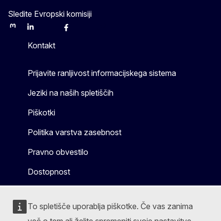
Sledite Evropski komisiji
Mastodon
LinkedIn
Bluesky
Facebook
Youtube
Other
Kontakt
Prijavite ranljivost informacijskega sistema
Jeziki na naših spletiščih
Piškotki
Politika varstva zasebnost
Pravno obvestilo
Dostopnost
To spletišče uporablja piškotke. Če vas zanima