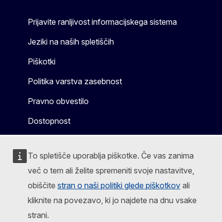
Prijavite ranljivost informacijskega sistema
Jeziki na naših spletiščih
Piškotki
Politika varstva zasebnost
Pravno obvestilo
Dostopnost
To spletišče uporablja piškotke. Če vas zanima
več o tem ali želite spremeniti svoje nastavitve,
obiščite
stran o naši politiki glede piškotkov
ali
kliknite na povezavo, ki jo najdete na dnu vsake
strani.