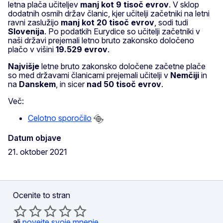
letna plača učiteljev
manj kot 9 tisoč evrov
. V sklop
dodatnih osmih držav članic, kjer učitelji začetniki na letni
ravni zaslužijo
manj kot 20 tisoč evrov
, sodi tudi
Slovenija
. Po podatkih Eurydice so učitelji začetniki v
naši državi prejemali letno bruto zakonsko določeno
plačo v višini
19.529 evrov
.
Najvišje
letne bruto zakonsko določene začetne plače
so med državami članicami prejemali učitelji v
Nemčiji
in
na
Danskem
, in sicer
nad 50 tisoč evrov
.
Več:
Celotno sporočilo
Datum objave
21. oktober 2021
Ocenite to stran
ali
povejte svoje mnenje