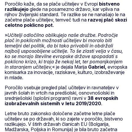
Poročilo kaže, da se plače učiteljev v Evropi
bistveno
razlikujejo
glede na posamezno državo, kar vpliva na
njihov življenjski standard. Te razlike se ne nanašajo le na
začetne plače učiteljev, temveč tudi na
razvoj plač skozi
celotno poklicno pot
.
»
Učitelji odločilno oblikujejo naše družbe. Področje
plač in poklicnih možnosti učiteljev bi moralo biti
temeljni del politik, da bi tako privabili in obdržali
najbolj usposobljene učitelje. To še zlasti velja v času,
ko se morajo številne evropske države spopadati s
poklicno krizo, ki traja že nekaj let, ter pomanjkanjem
in staranjem učiteljev,
« je dejala Marija
Gabriel,
evropska
komisarka za inovacije, raziskave, kulturo, izobraževanje
in mlade.
Poročilo vsebuje pregled plač učiteljev in ravnateljev v
javnih šolah in vrtcih na predšolski, osnovnošolski in
srednješolski (splošni programi) ravni v
38 evropskih
izobraževalnih sistemih v letu 2019/2020
.
Letne bruto zakonsko določene začetne letne plače
učiteljev se po državah, ki so zajete v poročilo, bistveno
razlikujejo. V štirih državah članicah EU (Bolgarija,
Madžarska, Poljska in Romunija) je bila bruto začetna