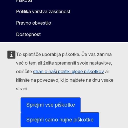
Politika varstva zasebnost
Pravno obvestilo
Dostopnost
To spletišče uporablja piškotke. Če vas zanima
več o tem ali želite spremeniti svoje nastavitve,
obiščite
stran o naši politiki glede piškotkov
ali
kliknite na povezavo, ki jo najdete na dnu vsake
strani.
Sprejmi vse piškotke
Sprejmi samo nujne piškotke