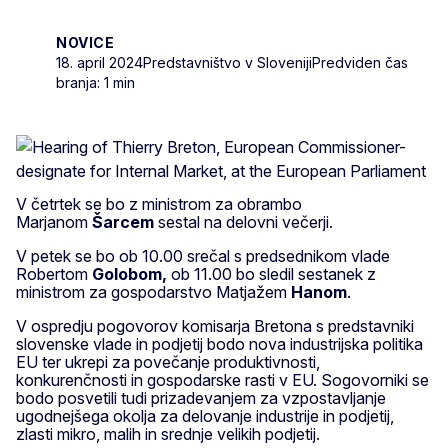
NOVICE
18. april 2024
Predstavništvo v Sloveniji
Predviden čas
branja: 1 min
V četrtek se bo z ministrom za obrambo
Marjanom
Šarcem
sestal na delovni večerji.
V petek se bo ob 10.00 srečal s predsednikom vlade
Robertom
Golobom,
ob 11.00 bo sledil sestanek z
ministrom za gospodarstvo Matjažem
Hanom
.
V ospredju pogovorov komisarja Bretona s predstavniki
slovenske vlade in podjetij bodo nova industrijska politika
EU ter ukrepi za povečanje produktivnosti,
konkurenčnosti in gospodarske rasti v EU. Sogovorniki se
bodo posvetili tudi prizadevanjem za vzpostavljanje
ugodnejšega okolja za delovanje industrije in podjetij,
zlasti mikro, malih in srednje velikih podjetij.