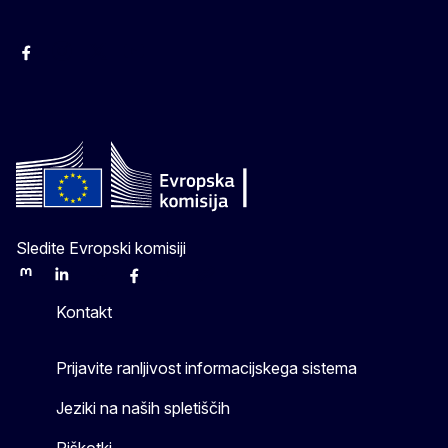
Facebook
Instagram
X
YouTube
Sledite Evropski komisiji
Mastodon
LinkedIn
Bluesky
Facebook
Youtube
Other
Kontakt
Prijavite ranljivost informacijskega sistema
Jeziki na naših spletiščih
Piškotki