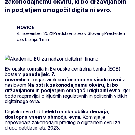
zakonodajnemu okviru, ki bo državljanom
in podjetjem omogočil digitalni evro
.
NOVICE
4. november 2022
Predstavništvo v Sloveniji
Predviden
čas branja: 1 min
Evropska komisija in Evropska centralna banka (ECB)
bosta v
ponedeljek,
7.
novembra
, organizirali
konferenco na visoki ravni
z
naslovom
Na poti k zakonodajnemu okviru, ki bo
državljanom in podjetjem omogočil digitalni evro
, kjer
bodo razpravljali o ključnih regulativnih in političnih vidikih
digitalnega evra.
Digitalni evro bi bil
elektronska oblika denarja,
dostopna vsem v območju evra
. Komisija je
napovedala zakonodajni predlog o digitalnem evru za
drugo četrtletje leta 2023.