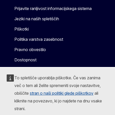
Prijavite ranljivost informacijskega sistema
Jeziki na naših spletiščih
Piškotki
Politika varstva zasebnost
Pravno obvestilo
Dostopnost
To spletišče uporablja piškotke. Če vas zanima
več o tem ali želite spremeniti svoje nastavitve,
obiščite
stran o naši politiki glede piškotkov
ali
kliknite na povezavo, ki jo najdete na dnu vsake
strani.