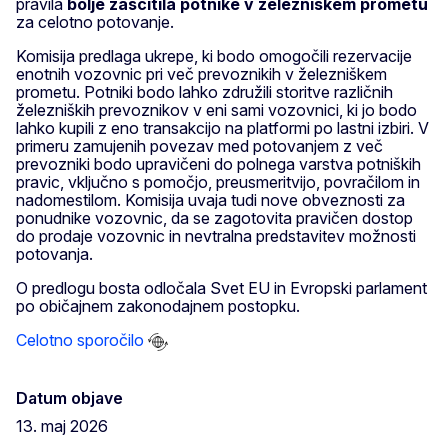
pravila
bolje zaščitila potnike v železniškem prometu
za celotno potovanje.
Komisija predlaga ukrepe, ki bodo omogočili rezervacije
enotnih vozovnic pri več prevoznikih v železniškem
prometu. Potniki bodo lahko združili storitve različnih
železniških prevoznikov v eni sami vozovnici, ki jo bodo
lahko kupili z eno transakcijo na platformi po lastni izbiri. V
primeru zamujenih povezav med potovanjem z več
prevozniki bodo upravičeni do polnega varstva potniških
pravic, vključno s pomočjo, preusmeritvijo, povračilom in
nadomestilom. Komisija uvaja tudi nove obveznosti za
ponudnike vozovnic, da se zagotovita pravičen dostop
do prodaje vozovnic in nevtralna predstavitev možnosti
potovanja.
O predlogu bosta odločala Svet EU in Evropski parlament
po običajnem zakonodajnem postopku.
Celotno sporočilo
Datum objave
13. maj 2026