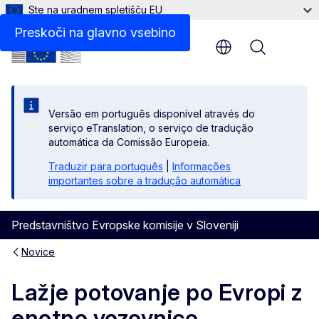
Ste na uradnem spletišču EU
Preskoči na glavno vsebino
Menu
Versão em português disponível através do
serviço eTranslation, o serviço de tradução
automática da Comissão Europeia.
Traduzir para português
|
Informações
importantes sobre a tradução automática
Predstavništvo Evropske komisije v Sloveniji
Novice
Lažje potovanje po Evropi z
enotno vozovnico