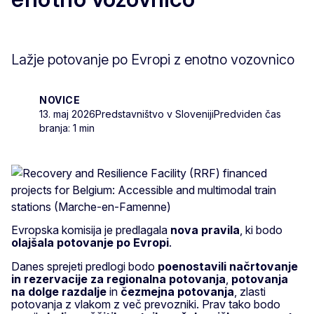
Lažje potovanje po Evropi z enotno vozovnico
NOVICE
13. maj 2026
Predstavništvo v Sloveniji
Predviden čas
branja: 1 min
Evropska komisija je predlagala
nova pravila
, ki bodo
olajšala potovanje po Evropi
.
Danes sprejeti predlogi bodo
poenostavili načrtovanje
in rezervacije za regionalna potovanja
,
potovanja
na dolge razdalje
in
čezmejna potovanja
, zlasti
potovanja z vlakom z več prevozniki. Prav tako bodo