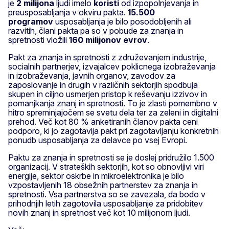
je
2 milijona
ljudi imelo
koristi
od izpopolnjevanja in
preusposabljanja v okviru pakta.
15.500
programov
usposabljanja je bilo posodobljenih ali
razvitih, člani pakta pa so v pobude za znanja in
spretnosti vložili
160 milijonov evrov
.
Pakt za znanja in spretnosti z združevanjem industrije,
socialnih partnerjev, izvajalcev poklicnega izobraževanja
in izobraževanja, javnih organov, zavodov za
zaposlovanje in drugih v različnih sektorjih spodbuja
skupen in ciljno usmerjen pristop k reševanju izzivov in
pomanjkanja znanj in spretnosti. To je zlasti pomembno v
hitro spreminjajočem se svetu dela ter za zeleni in digitalni
prehod. Več kot 80 % anketiranih članov pakta ceni
podporo, ki jo zagotavlja pakt pri zagotavljanju konkretnih
ponudb usposabljanja za delavce po vsej Evropi.
Paktu za znanja in spretnosti se je doslej pridružilo 1.500
organizacij. V strateških sektorjih, kot so obnovljivi viri
energije, sektor oskrbe in mikroelektronika je bilo
vzpostavljenih 18 obsežnih partnerstev za znanja in
spretnosti. Vsa partnerstva so se zavezala, da bodo v
prihodnjih letih zagotovila usposabljanje za pridobitev
novih znanj in spretnost več kot 10 milijonom ljudi.