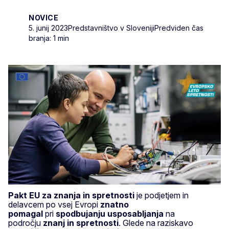
NOVICE
5. junij 2023
Predstavništvo v Sloveniji
Predviden čas
branja: 1 min
Pakt EU za znanja in spretnosti
je podjetjem in
delavcem po vsej Evropi
znatno
pomagal
pri
spodbujanju usposabljanja
na
področju
znanj in spretnosti
. Glede na raziskavo