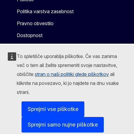
Politika varstva zasebnost
Pravno obvestilo
Dostopnost
To spletišče uporablja piškotke. Če vas zanima
več o tem ali želite spremeniti svoje nastavitve,
obiščite
stran o naši politiki glede piškotkov
ali
kliknite na povezavo, ki jo najdete na dnu vsake
strani.
Sprejmi vse piškotke
Sprejmi samo nujne piškotke