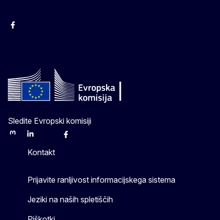
Facebook
Instagram
X
YouTube
Sledite Evropski komisiji
Mastodon
LinkedIn
Bluesky
Facebook
Youtube
Other
Kontakt
Prijavite ranljivost informacijskega sistema
Jeziki na naših spletiščih
Piškotki