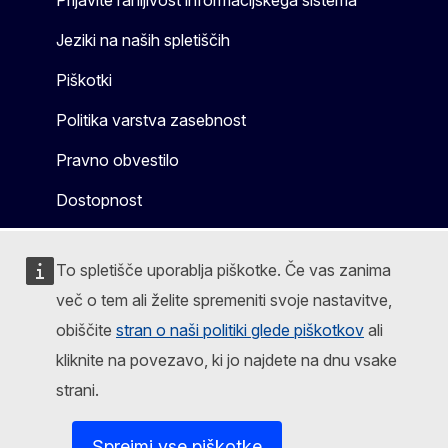
Jeziki na naših spletiščih
Piškotki
Politika varstva zasebnost
Pravno obvestilo
Dostopnost
To spletišče uporablja piškotke. Če vas zanima
več o tem ali želite spremeniti svoje nastavitve,
obiščite
stran o naši politiki glede piškotkov
ali
kliknite na povezavo, ki jo najdete na dnu vsake
strani.
Sprejmi vse piškotke