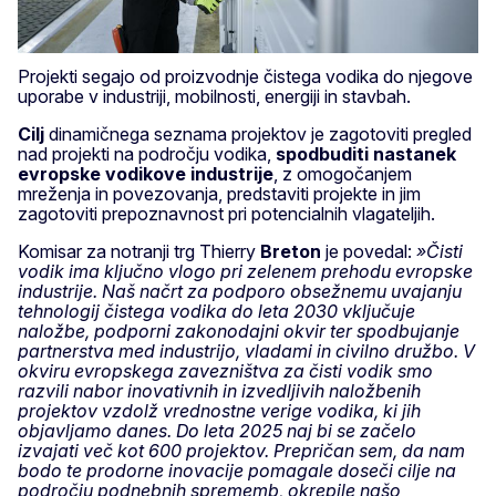
Projekti segajo od proizvodnje čistega vodika do njegove
uporabe v industriji,
mobilnosti, energiji in stavbah.
Cilj
dinamičnega seznama projektov je zagotoviti pregled
nad projekti na področju vodika,
spodbuditi nastanek
evropske vodikove industrije
, z omogočanjem
mreženja in povezovanja, predstaviti projekte in jim
zagotoviti prepoznavnost pri potencialnih vlagateljih.
Komisar za notranji trg Thierry
Breton
je povedal:
»Čisti
vodik ima ključno vlogo pri zelenem prehodu evropske
industrije. Naš načrt za podporo obsežnemu uvajanju
tehnologij čistega vodika do leta 2030 vključuje
naložbe, podporni zakonodajni okvir ter spodbujanje
partnerstva med industrijo, vladami in civilno družbo. V
okviru evropskega zavezništva za čisti vodik smo
razvili nabor inovativnih in izvedljivih naložbenih
projektov vzdolž vrednostne verige vodika, ki jih
objavljamo danes. Do leta 2025 naj bi se začelo
izvajati več kot 600 projektov. Prepričan sem, da nam
bodo te prodorne inovacije pomagale doseči cilje na
področju podnebnih sprememb, okrepile našo