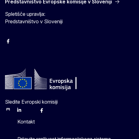
Predstavništvo Evropske komisije v Sloveniji
Spletišče upravlja:
Predstavništvo v Sloveniji
Facebook
Instagram
X
YouTube
Sledite Evropski komisiji
Mastodon
LinkedIn
Bluesky
Facebook
Youtube
Other
Kontakt
Prijavite ranljivost informacijskega sistema