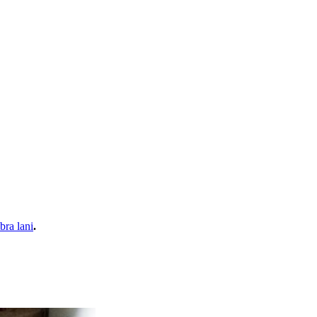
bra lani
.