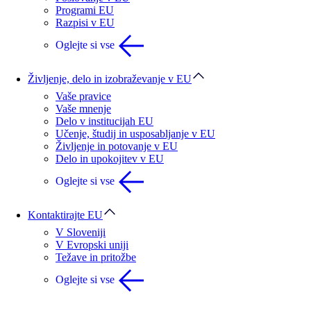
Programi EU
Razpisi v EU
Oglejte si vse
Življenje, delo in izobraževanje v EU
Vaše pravice
Vaše mnenje
Delo v institucijah EU
Učenje, študij in usposabljanje v EU
Življenje in potovanje v EU
Delo in upokojitev v EU
Oglejte si vse
Kontaktirajte EU
V Sloveniji
V Evropski uniji
Težave in pritožbe
Oglejte si vse