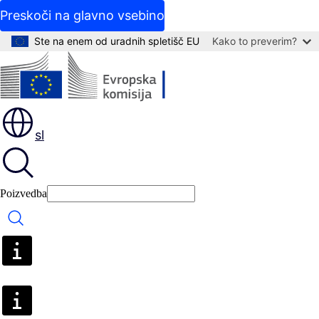
Preskoči na glavno vsebino
Ste na enem od uradnih spletišč EU
Kako to preverim?
sl
Poizvedba
Poizvedba