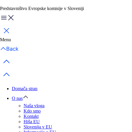
Predstavništvo Evropske komisije v Sloveniji
Menu
Zapri
Menu
Back
Previous items
Next items
Domača stran
O nas
Naša vloga
Kdo smo
Kontakt
Hiša EU
Slovenija v EU