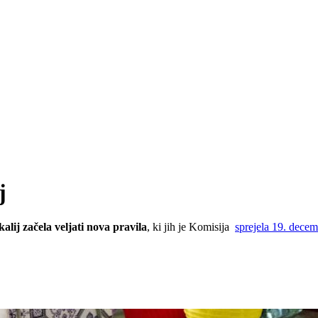
j
lij začela veljati nova pravila
, ki jih je Komisija
sprejela 19. decem