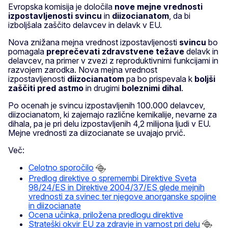
Evropska komisija je določila
nove mejne vrednosti
izpostavljenosti svincu
in
diizocianatom
, da bi
izboljšala zaščito delavcev in delavk v EU.
Nova znižana mejna vrednost izpostavljenosti
svincu
bo
pomagala
preprečevati zdravstvene težave
delavk in
delavcev, na primer v zvezi z reproduktivnimi funkcijami in
razvojem zarodka. Nova mejna vrednost
izpostavljenosti
diizocianatom
pa bo prispevala k
boljši
zaščiti pred astmo
in drugimi
boleznimi dihal
.
Po ocenah je svincu izpostavljenih 100.000 delavcev,
diizocianatom, ki zajemajo različne kemikalije, nevarne za
dihala, pa je pri delu izpostavljenih 4,2 milijona ljudi v EU.
Mejne vrednosti za diizocianate se uvajajo prvič.
Več:
Celotno sporočilo
Predlog direktive o spremembi Direktive Sveta
98/24/ES in Direktive 2004/37/ES glede mejnih
vrednosti za svinec ter njegove anorganske spojine
in diizocianate
Ocena učinka, priložena predlogu direktive
Strateški okvir EU za zdravje in varnost pri delu