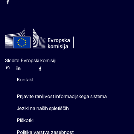
Facebook
Instagram
X
YouTube
Sledite Evropski komisiji
Mastodon
LinkedIn
Bluesky
Facebook
Youtube
Other
Kontakt
Prijavite ranljivost informacijskega sistema
Jeziki na naših spletiščih
Piškotki
Politika varstva zasebnost