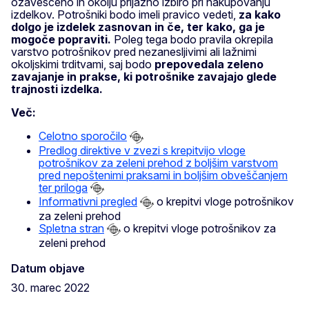
ozaveščeno in okolju prijazno izbiro pri nakupovanju
izdelkov. Potrošniki bodo imeli pravico vedeti,
za kako
dolgo je izdelek zasnovan in če, ter kako, ga je
mogoče popraviti.
Poleg tega bodo pravila okrepila
varstvo potrošnikov pred nezanesljivimi ali lažnimi
okoljskimi trditvami, saj bodo
prepovedala zeleno
zavajanje in prakse, ki potrošnike zavajajo glede
trajnosti izdelka.
Več:
Celotno sporočilo
Predlog direktive v zvezi s krepitvijo vloge
potrošnikov za zeleni prehod z boljšim varstvom
pred nepoštenimi praksami in boljšim obveščanjem
ter priloga
Informativni pregled
o krepitvi vloge potrošnikov
za zeleni prehod
Spletna stran
o krepitvi vloge potrošnikov za
zeleni prehod
Datum objave
30. marec 2022