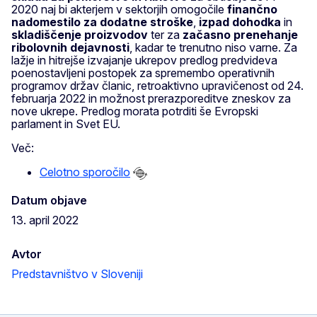
2020 naj bi akterjem v sektorjih omogočile
finančno
nadomestilo za dodatne stroške
,
izpad dohodka
in
skladiščenje proizvodov
ter za
začasno prenehanje
ribolovnih dejavnosti
, kadar te trenutno niso varne. Za
lažje in hitrejše izvajanje ukrepov predlog predvideva
poenostavljeni postopek za spremembo operativnih
programov držav članic, retroaktivno upravičenost od 24.
februarja 2022 in možnost prerazporeditve zneskov za
nove ukrepe. Predlog morata potrditi še Evropski
parlament in Svet EU.
Več:
Celotno sporočilo
Datum objave
13. april 2022
Avtor
Predstavništvo v Sloveniji