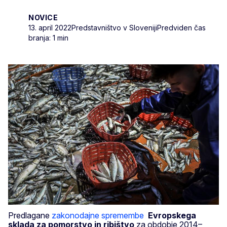
NOVICE
13. april 2022
Predstavništvo v Sloveniji
Predviden čas
branja: 1 min
Predlagane
zakonodajne spremembe
Evropskega
sklada za pomorstvo in ribištvo
za obdobje 2014–