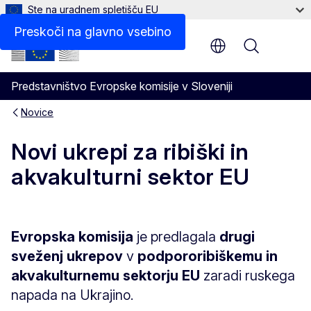
Ste na uradnem spletišču EU
Preskoči na glavno vsebino
Menu
Predstavništvo Evropske komisije v Sloveniji
Novice
Novi ukrepi za ribiški in
akvakulturni sektor EU
Evropska komisija
je predlagala
drugi
sveženj ukrepov
v
podporo
ribiškemu in
akvakulturnemu sektorju EU
zaradi ruskega
napada na Ukrajino.