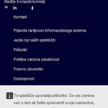
Sledite Evropski komisiji
Mastodon
LinkedIn
Bluesky
Facebook
Youtube
Other
Kontakt
Prijavite ranljivost informacijskega sistema
Jeziki na naših spletiščih
Piškotki
Politika varstva zasebnost
Pravno obvestilo
Dostopnost
To spletišče uporablja piškotke. Če vas zanima
več o tem ali želite spremeniti svoje nastavitve,