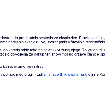
o dostop do predhodnih sestavin za eksplozive. Pravila vsebuje
 doma narejenih eksplozivov, uporabljenih v številnih teroristični
ije, do katerih pride tako na spletu kot zunaj njega. To velja tudi 
izdajo dovoljenja za nakup teh snovi morajo države članice opr
 kislino in amonijev nitrat.
em v pomoč med drugim tudi
smernice (link is external)
, ki jih je K