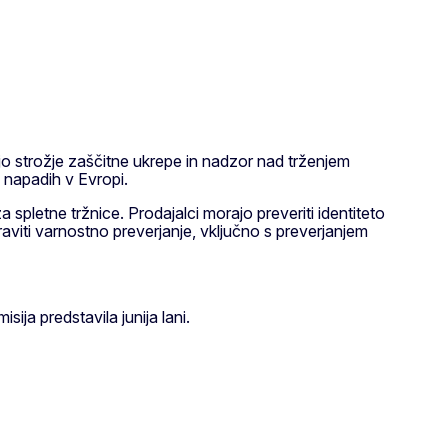
jo strožje zaščitne ukrepe in nadzor nad trženjem
h napadih v Evropi.
za spletne tržnice. Prodajalci morajo preveriti identiteto
aviti varnostno preverjanje, vključno s preverjanjem
omisija predstavila junija lani.