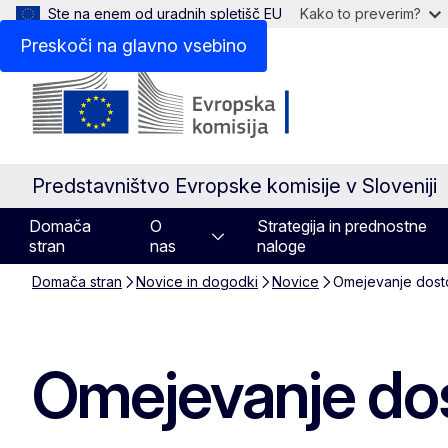
Ste na enem od uradnih spletišč EU
Kako to preverim?
Preskoči na glavno vsebino
Predstavništvo Evropske komisije v Sloveniji
Domača
O
Strategija in prednostne
stran
nas
naloge
Domača stran
Novice in dogodki
Novice
Omejevanje dosto
Omejevanje dos