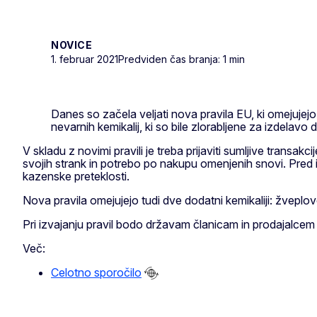
NOVICE
1. februar 2021
Predviden čas branja: 1 min
Danes so začela veljati nova pravila EU, ki omejujej
nevarnih kemikalij, ki so bile zlorabljene za izdelavo
V skladu z novimi pravili je treba prijaviti sumljive transakc
svojih strank in potrebo po nakupu omenjenih snovi. Pred 
kazenske preteklosti.
Nova pravila omejujejo tudi dve dodatni kemikaliji: žveplovo
Pri izvajanju pravil bodo državam članicam in prodajalc
Več:
Celotno sporočilo