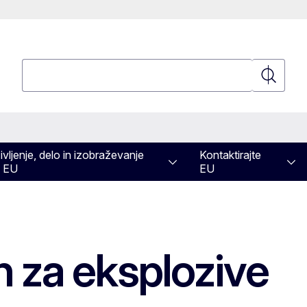
Poizvedba
Poizvedb
ivljenje, delo in izobraževanje
Kontaktirajte
 EU
EU
 za eksplozive