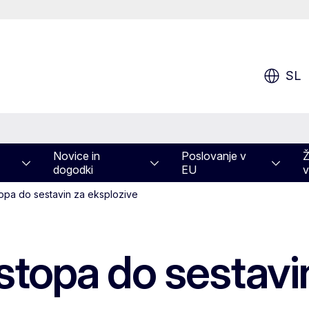
SL
Novice in
Poslovanje v
Ž
dogodki
EU
v
pa do sestavin za eksplozive
topa do sestavin