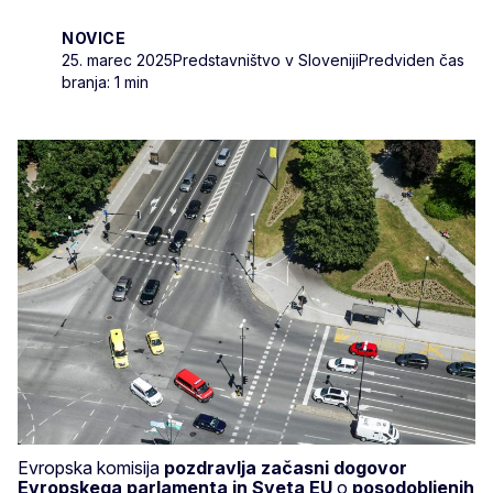
NOVICE
25. marec 2025
Predstavništvo v Sloveniji
Predviden čas
branja: 1 min
Evropska komisija
pozdravlja začasni dogovor
Evropskega parlamenta in Sveta EU
o
posodobljenih