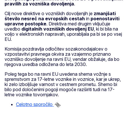
pravilih za vozniška dovoljenja
.
Cilj nove direktive o vozniških dovoljenjih je
zmanjšati
število nesreč na evropskih cestah
in
poenostaviti
upravne postopke
. Direktiva med drugim vključuje
uvedbo
digitalnih vozniških dovoljenj EU
, ki bi bila na
voljo v elektronskih napravah, uporabljala pa bi se po vsej
EU.
Komisija pozdravlja odločitev sozakonodajalcev o
vzpostavitvi pravnega okvira za vzajemno priznano
vozniško dovoljenje na ravni EU, vendar obžaluje, da bo
njegova uvedba odložena do leta 2030.
Poleg tega bo na ravni EU uvedena shema vožnje s
spremstvom za 17-letne voznike in voznice, kar je ukrep,
ki zelo izboljšuje varnost v cestnem prometu. Shemo bi
bilo pod določenimi pogoji mogoče razširiti tudi na 17-
letne voznike tovornjakov.
Celotno sporočilo