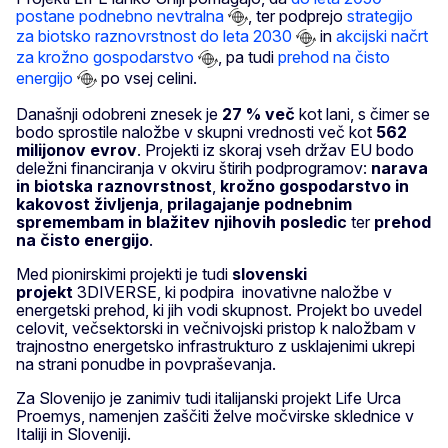
postane podnebno nevtralna
, ter podprejo
strategijo
za biotsko raznovrstnost do leta 2030
in
akcijski načrt
za krožno gospodarstvo
, pa tudi
prehod na čisto
energijo
po vsej celini.
Današnji odobreni znesek je
27 % več
kot lani, s čimer se
bodo sprostile naložbe v skupni vrednosti več kot
562
milijonov evrov
. Projekti iz skoraj vseh držav EU bodo
deležni financiranja v okviru štirih podprogramov:
narava
in biotska raznovrstnost
,
krožno gospodarstvo in
kakovost življenja
,
prilagajanje podnebnim
spremembam in blažitev njihovih posledic
ter
prehod
na čisto energijo
.
Med pionirskimi projekti je tudi
slovenski
projekt
3DIVERSE, ki podpira inovativne naložbe v
energetski prehod, ki jih vodi skupnost. Projekt bo uvedel
celovit, večsektorski in večnivojski pristop k naložbam v
trajnostno energetsko infrastrukturo z usklajenimi ukrepi
na strani ponudbe in povpraševanja.
Za Slovenijo je zanimiv tudi italijanski projekt Life Urca
Proemys, namenjen zaščiti želve močvirske sklednice v
Italiji in Sloveniji.