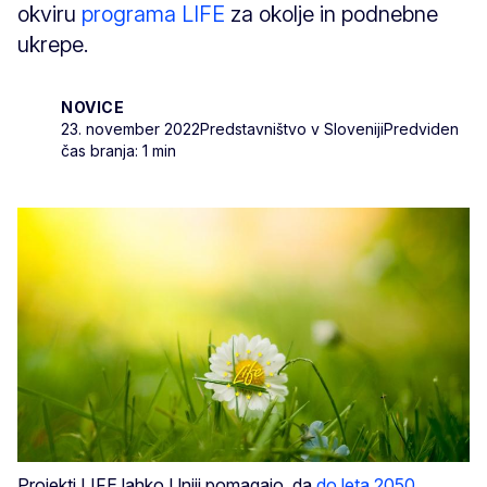
okviru
programa LIFE
za okolje in podnebne
ukrepe.
NOVICE
23. november 2022
Predstavništvo v Sloveniji
Predviden
čas branja: 1 min
Projekti LIFE lahko Uniji pomagajo, da
do leta 2050