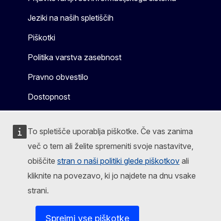
Jeziki na naših spletiščih
Piškotki
Politika varstva zasebnost
Pravno obvestilo
Dostopnost
To spletišče uporablja piškotke. Če vas zanima
več o tem ali želite spremeniti svoje nastavitve,
obiščite
stran o naši politiki glede piškotkov
ali
kliknite na povezavo, ki jo najdete na dnu vsake
strani.
Sprejmi vse piškotke