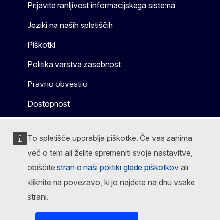
Prijavite ranljivost informacijskega sistema
Jeziki na naših spletiščih
Piškotki
Politika varstva zasebnost
Pravno obvestilo
Dostopnost
To spletišče uporablja piškotke. Če vas zanima
več o tem ali želite spremeniti svoje nastavitve,
obiščite
stran o naši politiki glede piškotkov
ali
kliknite na povezavo, ki jo najdete na dnu vsake
strani.