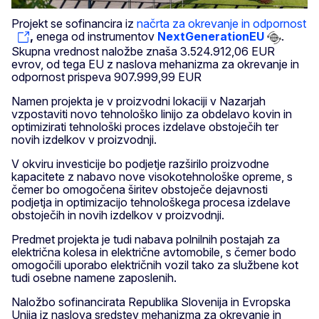
Projekt se sofinancira iz
načrta za okrevanje in odpornost
,
enega od instrumentov
NextGenerationEU
.
Skupna vrednost naložbe znaša 3.524.912,06 EUR
evrov, od tega EU z naslova mehanizma za okrevanje in
odpornost prispeva 907.999,99 EUR
Namen projekta je v proizvodni lokaciji v Nazarjah
vzpostaviti novo tehnološko linijo za obdelavo kovin in
optimizirati tehnološki proces izdelave obstoječih ter
novih izdelkov v proizvodnji.
V okviru investicije bo podjetje razširilo proizvodne
kapacitete z nabavo nove visokotehnološke opreme, s
čemer bo omogočena širitev obstoječe dejavnosti
podjetja in optimizacijo tehnološkega procesa izdelave
obstoječih in novih izdelkov v proizvodnji.
Predmet projekta je tudi nabava polnilnih postajah za
električna kolesa in električne avtomobile, s čemer bodo
omogočili uporabo električnih vozil tako za službene kot
tudi osebne namene zaposlenih.
Naložbo sofinancirata Republika Slovenija in Evropska
Unija iz naslova sredstev mehanizma za okrevanje in