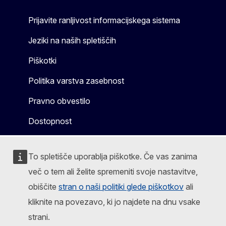
Prijavite ranljivost informacijskega sistema
Jeziki na naših spletiščih
Piškotki
Politika varstva zasebnost
Pravno obvestilo
Dostopnost
To spletišče uporablja piškotke. Če vas zanima
več o tem ali želite spremeniti svoje nastavitve,
obiščite
stran o naši politiki glede piškotkov
ali
kliknite na povezavo, ki jo najdete na dnu vsake
strani.