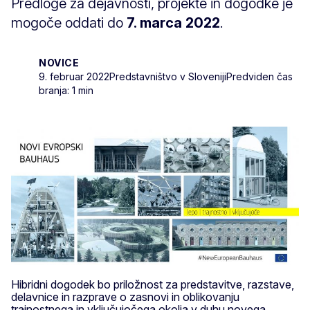
Predloge za dejavnosti, projekte in dogodke je
mogoče oddati do
7. marca 2022
.
NOVICE
9. februar 2022
Predstavništvo v Sloveniji
Predviden čas
branja: 1 min
Hibridni dogodek bo priložnost za predstavitve, razstave,
delavnice in razprave o zasnovi in oblikovanju
trajnostnega in vključujočega okolja v duhu novega