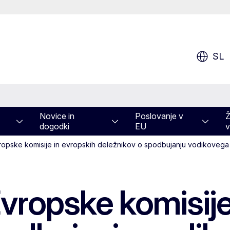
SL
Novice in
Poslovanje v
Ž
dogodki
EU
v
ropske komisije in evropskih deležnikov o spodbujanju vodikoveg
vropske komisije