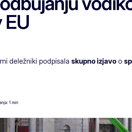
podbujanju vodik
v EU
mi deležniki podpisala
skupno izjavo
o
sp
nja: 1 min