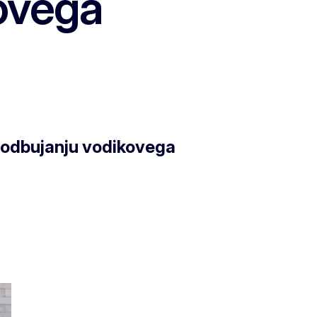
ovega
odbujanju vodikovega