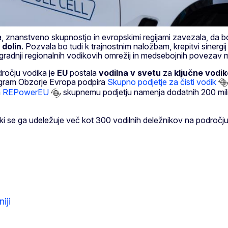
ka, znanstveno skupnostjo in evropskimi regijami zavezala, da 
 dolin
. Pozvala bo tudi k trajnostnim naložbam, krepitvi sinergi
izgradnji regionalnih vodikovih omrežij in medsebojnih povezav
ročju vodika je
EU
postala
vodilna v svetu
za
ključne vodik
rogram Obzorje Evropa podpira
Skupno podjetje za čisti vodik
a
REPowerEU
skupnemu podjetju namenja dodatnih 200 milij
 ki se ga udeležuje več kot 300 vodilnih deležnikov na področj
iji