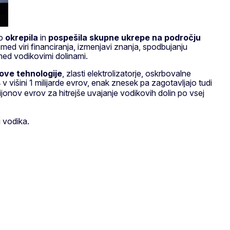
bo
okrepila
in
pospešila
skupne ukrepe na področju
j med viri financiranja, izmenjavi znanja, spodbujanju
 med vodikovimi dolinami.
ove tehnologije
, zlasti elektrolizatorje, oskrbovalne
v višini 1 milijarde evrov, enak znesek pa zagotavljajo tudi
onov evrov za hitrejše uvajanje vodikovih dolin po vsej
u vodika.