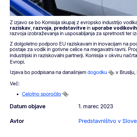
Z izjavo se bo Komisija skupaj z evropsko industrijo vodi
raziskav
,
razvoja
,
predstavitve
in
uporabe vodikovih
razvoja izobraževanja in usposabljanja za spretnosti ter 
Z dolgoletno podporo EU raziskavam in inovacijam na pod
postaje za vodik in gorivne celice na megavatni ravni. P
industrijski in raziskovalni partnerji. Komisija v okviru načrt
Evropi.
Izjava bo podpisana na današnjem
dogodku
v Bruslju,
Več:
Celotno sporočilo
Datum objave
1. marec 2023
Avtor
Predstavništvo v Sloven