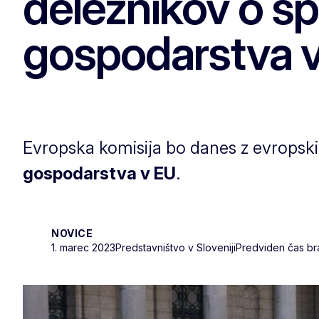
deležnikov o s
gospodarstva 
Evropska komisija bo danes z evropski
gospodarstva v EU
.
NOVICE
1. marec 2023
Predstavništvo v Sloveniji
Predviden čas bra