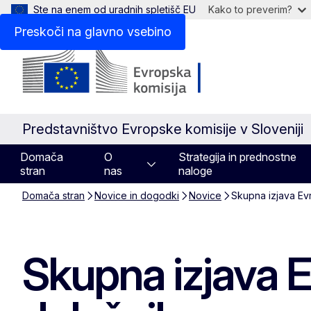
Ste na enem od uradnih spletišč EU
Kako to preverim?
Preskoči na glavno vsebino
Predstavništvo Evropske komisije v Sloveniji
Domača
O
Strategija in prednostne
stran
nas
naloge
Domača stran
Novice in dogodki
Novice
Skupna izjava Ev
Skupna izjava E