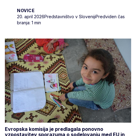
NOVICE
20. april 2026
Predstavništvo v Sloveniji
Predviden čas
branja: 1 min
Evropska komisija je predlagala ponovno
vzpostavitev sporazuma o sodelovanju med EU in