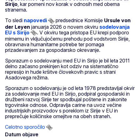
Sirijo
, kar pomeni nov korak v odnosih med obema
stranema.
To sledi
napovedi
predsednice Komisije
Ursule von
der Leyen
januarja 2026 o novem okviru
sodelovanja
EU s Sirijo
. V okviru tega pristopa EU krepi podporo
mirnemu in vključujočemu prehodu pod vodstvom Sirije,
obravnava humanitarne potrebe ter pomaga
prizadevanjem za gospodarsko okrevanje.
Sporazum o sodelovanju med EU in Sirijo je bil leta 2011
delno začasno prekinjen kot odziv na sistematično
represijo in hude kršitve človekovih pravic s strani
Asadovega režima.
Sporazum o sodelovanju je od leta 1978 predstavljal okvir
za sodelovanje med EU in Sirijo, podpiral gospodarski in
družbeni razvoj Sirije ter spodbujal poštene in zakonite
trgovinske odnose. Odpravlja carine na uvoz večine
industrijskih proizvodov s poreklom iz Sirije v EU in
preprečuje količinske omejitve na obeh straneh.
Celotno sporočilo
Datum objave