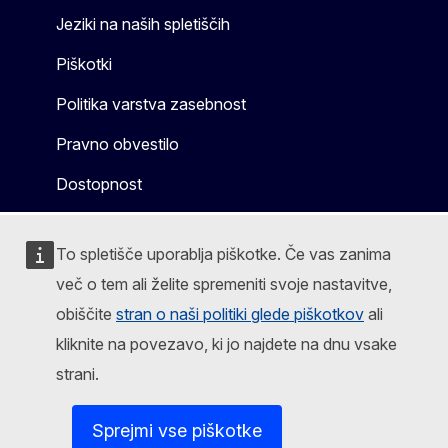
Jeziki na naših spletiščih
Piškotki
Politika varstva zasebnost
Pravno obvestilo
Dostopnost
To spletišče uporablja piškotke. Če vas zanima
več o tem ali želite spremeniti svoje nastavitve,
obiščite
stran o naši politiki glede piškotkov
ali
kliknite na povezavo, ki jo najdete na dnu vsake
strani.
Sprejmi vse piškotke