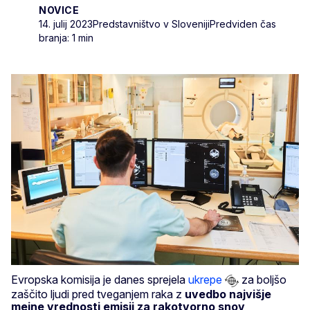
NOVICE
14. julij 2023
Predstavništvo v Sloveniji
Predviden čas
branja: 1 min
Evropska komisija je danes sprejela
ukrepe
za boljšo
zaščito ljudi pred tveganjem raka z
uvedbo najvišje
mejne vrednosti emisij za rakotvorno snov