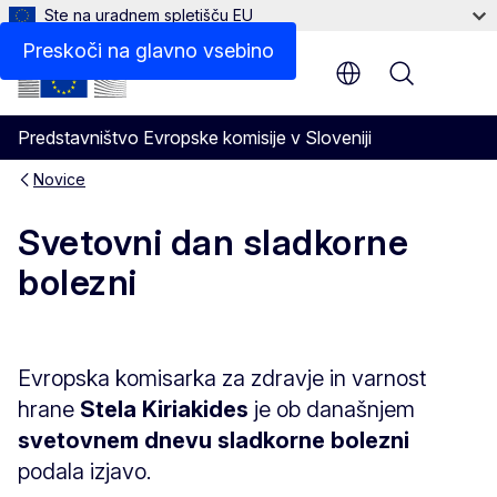
Ste na uradnem spletišču EU
Preskoči na glavno vsebino
Menu
Predstavništvo Evropske komisije v Sloveniji
Novice
Svetovni dan sladkorne
bolezni
Evropska komisarka za zdravje in varnost
hrane
Stela Kiriakides
je ob današnjem
svetovnem dnevu sladkorne bolezni
podala izjavo.