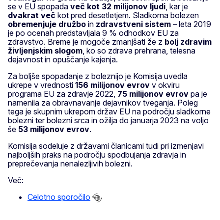
se v EU spopada
več kot 32 milijonov ljudi
, kar je
dvakrat več
kot pred desetletjem. Sladkorna bolezen
obremenjuje družbo
in
zdravstveni sistem
– leta 2019
je po ocenah predstavljala 9 % odhodkov EU za
zdravstvo. Breme je mogoče zmanjšati že z
bolj zdravim
življenjskim slogom
, ko so zdrava prehrana, telesna
dejavnost in opuščanje kajenja.
Za boljše spopadanje z boleznijo je Komisija uvedla
ukrepe v vrednosti
156 milijonov evrov
v okviru
programa EU za zdravje 2022,
75 milijonov evrov
pa je
namenila za obravnavanje dejavnikov tveganja. Poleg
tega je skupnim ukrepom držav EU na področju sladkorne
bolezni ter bolezni srca in ožilja do januarja 2023 na voljo
še
53 milijonov evrov
.
Komisija sodeluje z državami članicami tudi pri izmenjavi
najboljših praks na področju spodbujanja zdravja in
preprečevanja nenalezljivih bolezni.
Več:
Celotno sporočilo