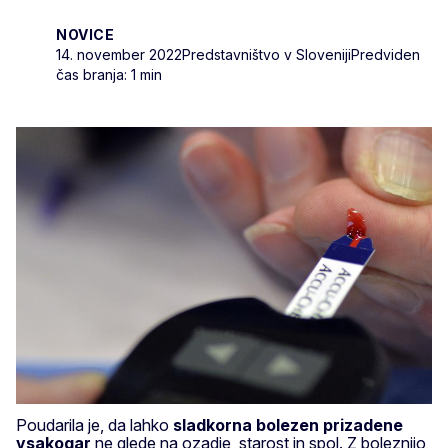
NOVICE
14. november 2022
Predstavništvo v Sloveniji
Predviden
čas branja: 1 min
Poudarila je, da lahko
sladkorna bolezen prizadene
vsakogar
ne glede na ozadje, starost in spol. Z boleznijo