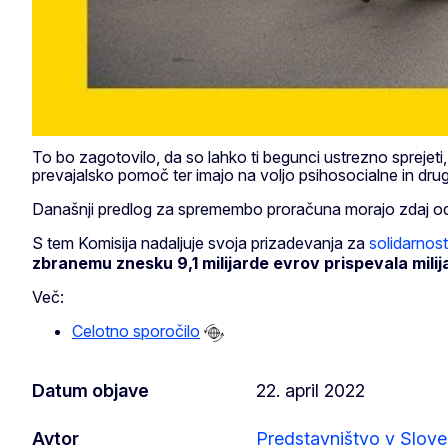
To bo zagotovilo, da so lahko ti begunci ustrezno sprejeti,
prevajalsko pomoč ter imajo na voljo psihosocialne in druge
Današnji predlog za spremembo proračuna morajo zdaj odo
S tem Komisija nadaljuje svoja prizadevanja za
solidarnos
zbranemu znesku 9,1 milijarde evrov prispevala mili
Več:
Celotno sporočilo
Datum objave
22. april 2022
Avtor
Predstavništvo v Sloven