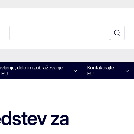
Poizvedba
Poizvedb
ivljenje, delo in izobraževanje
Kontaktirajte
 EU
EU
edstev za