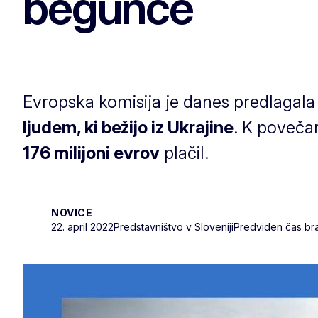
begunce
Evropska komisija je danes predlagal
ljudem, ki bežijo iz Ukrajine
. K povečan
176 milijoni evrov
plačil.
NOVICE
22. april 2022
Predstavništvo v Sloveniji
Predviden čas bra