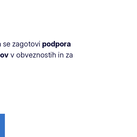
a se zagotovi
podpora
rov
v obveznostih in za