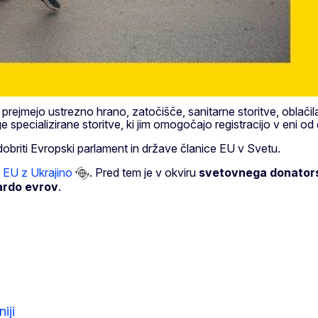
 prejmejo ustrezno hrano, zatočišče, sanitarne storitve, oblačil
 specializirane storitve, ki jim omogočajo registracijo v eni od 
briti Evropski parlament in države članice EU v Svetu.
t EU z Ukrajino
. Pred tem je v okviru
svetovnega donator
jardo evrov
.
iji