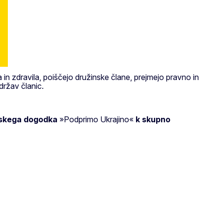
a in zdravila, poiščejo družinske člane, prejmejo pravno in
držav članic.
skega dogodka
»Podprimo Ukrajino«
k skupno