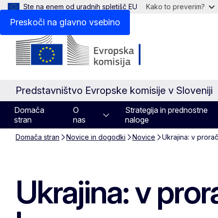
Ste na enem od uradnih spletišč EU
Kako to preverim?
Preskoči na glavno vsebino
Predstavništvo Evropske komisije v Sloveniji
Domača
O
Strategija in prednostne
stran
nas
naloge
Domača stran
Novice in dogodki
Novice
Ukrajina: v pror
Ukrajina: v pro