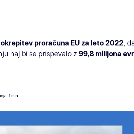
a
okrepitev proračuna EU za leto 2022
, d
ju naj bi se prispevalo z
99,8 milijona ev
nja: 1 min