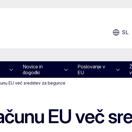
SL
Novice in
Poslovanje v
Ž
dogodki
EU
v
ačunu EU več sredstev za begunce
računu EU več sr