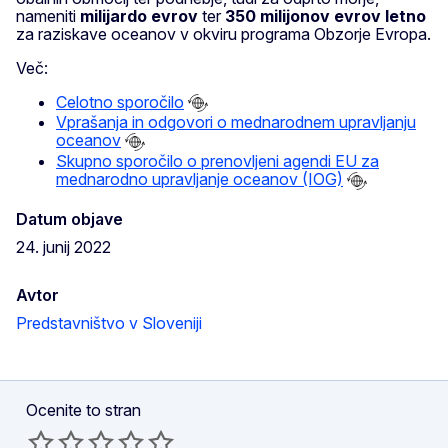
nameniti
milijardo evrov
ter
350 milijonov evrov letno
za raziskave oceanov v okviru programa Obzorje Evropa.
Več:
Celotno sporočilo
Vprašanja in odgovori o mednarodnem upravljanju
oceanov
Skupno sporočilo o prenovljeni agendi EU za
mednarodno upravljanje oceanov (IOG)
Datum objave
24. junij 2022
Avtor
Predstavništvo v Sloveniji
Ocenite to stran