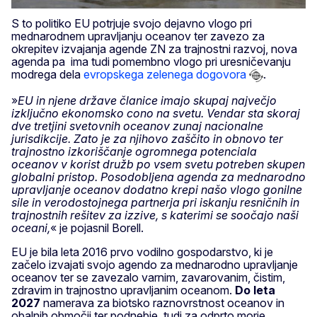
S to politiko EU potrjuje svojo dejavno vlogo pri
mednarodnem upravljanju oceanov ter zavezo za
okrepitev izvajanja agende ZN za trajnostni razvoj, nova
agenda pa ima tudi pomembno vlogo pri uresničevanju
modrega dela
evropskega zelenega dogovora
.
»
EU in njene države članice imajo skupaj največjo
izključno ekonomsko cono na svetu. Vendar sta skoraj
dve tretjini svetovnih oceanov zunaj nacionalne
jurisdikcije. Zato je za njihovo zaščito in obnovo ter
trajnostno izkoriščanje ogromnega potenciala
oceanov v korist družb po vsem svetu potreben skupen
globalni pristop. Posodobljena agenda za mednarodno
upravljanje oceanov dodatno krepi našo vlogo gonilne
sile in verodostojnega partnerja pri iskanju resničnih in
trajnostnih rešitev za izzive, s katerimi se soočajo naši
oceani,
« je pojasnil Borell.
EU je bila leta 2016 prvo vodilno gospodarstvo, ki je
začelo izvajati svojo agendo za mednarodno upravljanje
oceanov ter se zavezalo varnim, zavarovanim, čistim,
zdravim in trajnostno upravljanim oceanom.
Do leta
2027
namerava za biotsko raznovrstnost oceanov in
obalnih območij ter podnebje, tudi za odprto morje,