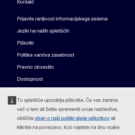
Kontakt
Prijavite ranljivost informacijskega sistema
Jeziki na naših spletiščih
Piškotki
Politika varstva zasebnost
Pravno obvestilo
Dostopnost
To spletišče uporablja piškotke. Če vas zanima
več o tem ali želite spremeniti svoje nastavitve,
obiščite
stran o naši politiki glede piškotkov
ali
kliknite na povezavo, ki jo najdete na dnu vsake