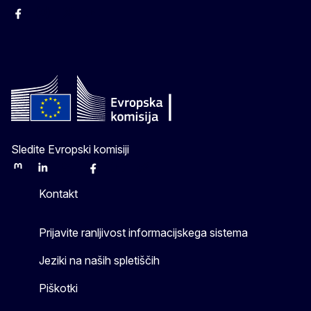
Facebook
Instagram
X
YouTube
Sledite Evropski komisiji
Mastodon
LinkedIn
Bluesky
Facebook
Youtube
Other
Kontakt
Prijavite ranljivost informacijskega sistema
Jeziki na naših spletiščih
Piškotki