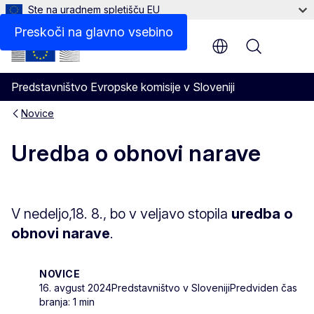
Ste na uradnem spletišču EU
Preskoči na glavno vsebino
Menu
Predstavništvo Evropske komisije v Sloveniji
Novice
Uredba o obnovi narave
V nedeljo,18. 8., bo v veljavo stopila
uredba o
obnovi narave
.
NOVICE
16. avgust 2024
Predstavništvo v Sloveniji
Predviden čas
branja: 1 min