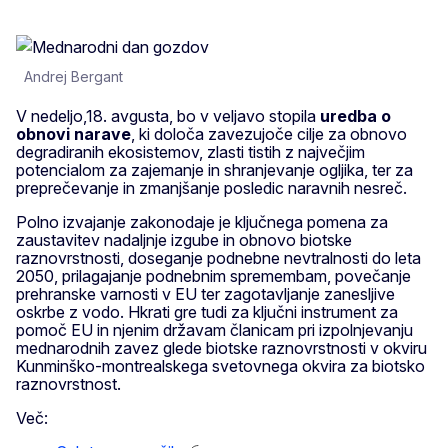
Andrej Bergant
V nedeljo,18. avgusta, bo v veljavo stopila
uredba o
obnovi narave
, ki določa zavezujoče cilje za obnovo
degradiranih ekosistemov, zlasti tistih z največjim
potencialom za zajemanje in shranjevanje ogljika, ter za
preprečevanje in zmanjšanje posledic naravnih nesreč.
Polno izvajanje zakonodaje je ključnega pomena za
zaustavitev nadaljnje izgube in obnovo biotske
raznovrstnosti, doseganje podnebne nevtralnosti do leta
2050, prilagajanje podnebnim spremembam, povečanje
prehranske varnosti v EU ter zagotavljanje zanesljive
oskrbe z vodo. Hkrati gre tudi za ključni instrument za
pomoč EU in njenim državam članicam pri izpolnjevanju
mednarodnih zavez glede biotske raznovrstnosti v okviru
Kunminško-montrealskega svetovnega okvira za biotsko
raznovrstnost.
Več: