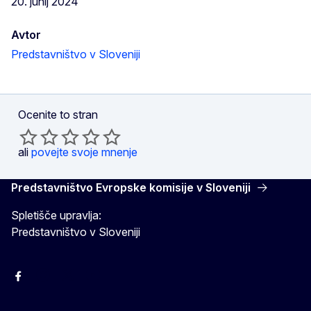
20. junij 2024
Avtor
Predstavništvo v Sloveniji
Ocenite to stran
ali
povejte svoje mnenje
Predstavništvo Evropske komisije v Sloveniji
Spletišče upravlja:
Predstavništvo v Sloveniji
Facebook
Instagram
X
YouTube