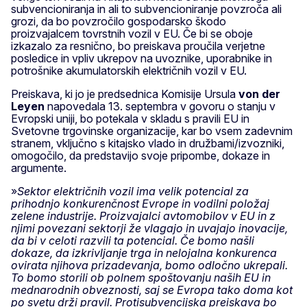
subvencioniranja in ali to subvencioniranje povzroča ali
grozi, da bo povzročilo gospodarsko škodo
proizvajalcem tovrstnih vozil v EU. Če bi se oboje
izkazalo za resnično, bo preiskava proučila verjetne
posledice in vpliv ukrepov na uvoznike, uporabnike in
potrošnike akumulatorskih električnih vozil v EU.
Preiskava, ki jo je predsednica Komisije Ursula
von der
Leyen
napovedala 13. septembra v govoru o stanju v
Evropski uniji, bo potekala v skladu s pravili EU in
Svetovne trgovinske organizacije, kar bo vsem zadevnim
stranem, vključno s kitajsko vlado in družbami/izvozniki,
omogočilo, da predstavijo svoje pripombe, dokaze in
argumente.
»
Sektor električnih vozil ima velik potencial za
prihodnjo konkurenčnost Evrope in vodilni položaj
zelene industrije. Proizvajalci avtomobilov v EU in z
njimi povezani sektorji že vlagajo in uvajajo inovacije,
da bi v celoti razvili ta potencial. Če bomo našli
dokaze, da izkrivljanje trga in nelojalna konkurenca
ovirata njihova prizadevanja, bomo odločno ukrepali.
To bomo storili ob polnem spoštovanju naših EU in
mednarodnih obveznosti, saj se Evropa tako doma kot
po svetu drži pravil. Protisubvencijska preiskava bo