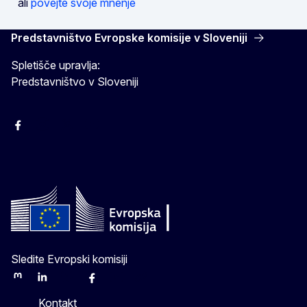
ali
povejte svoje mnenje
Predstavništvo Evropske komisije v Sloveniji
Spletišče upravlja:
Predstavništvo v Sloveniji
Facebook
Instagram
X
YouTube
Sledite Evropski komisiji
Mastodon
LinkedIn
Bluesky
Facebook
Youtube
Other
Kontakt