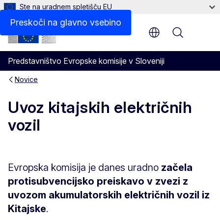
Ste na uradnem spletišču EU
Preskoči na glavno vsebino
Menu
Predstavništvo Evropske komisije v Sloveniji
Novice
Uvoz kitajskih električnih
vozil
Evropska komisija je danes uradno
začela
protisubvencijsko preiskavo v zvezi z
uvozom akumulatorskih električnih vozil iz
Kitajske
.