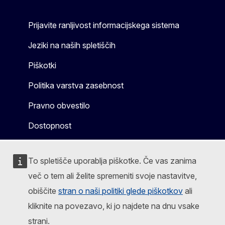
Prijavite ranljivost informacijskega sistema
Jeziki na naših spletiščih
Piškotki
Politika varstva zasebnost
Pravno obvestilo
Dostopnost
To spletišče uporablja piškotke. Če vas zanima
več o tem ali želite spremeniti svoje nastavitve,
obiščite
stran o naši politiki glede piškotkov
ali
kliknite na povezavo, ki jo najdete na dnu vsake
strani.