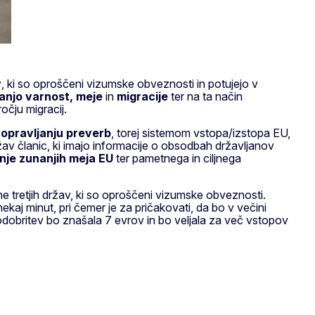
v
, ki so oproščeni vizumske obveznosti in potujejo v
ranjo varnost, meje
in
migracije
ter na ta način
očju migracij.
 opravljanju preverb
, torej sistemom vstopa/izstopa EU,
av članic, ki imajo informacije o obsodbah državljanov
nje zunanjih meja EU
ter pametnega in ciljnega
 tretjih držav, ki so oproščeni vizumske obveznosti.
nekaj minut, pri čemer je za pričakovati, da bo v večini
 odobritev bo znašala 7 evrov in bo veljala za več vstopov