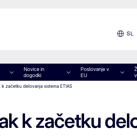
SL
Novice in
Poslovanje v
Ž
dogodki
EU
v
k začetku delovanja sistema ETIAS
 k začetku delo