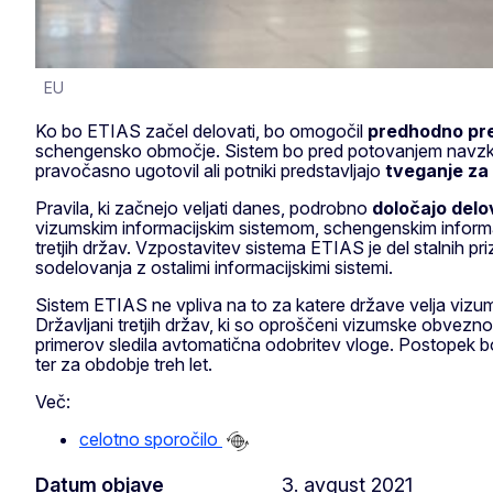
EU
Ko bo ETIAS začel delovati, bo omogočil
predhodno pre
schengensko območje. Sistem bo pred potovanjem navzkri
pravočasno ugotovil ali potniki predstavljajo
tveganje za
Pravila, ki začnejo veljati danes, podrobno
določajo delo
vizumskim informacijskim sistemom, schengenskim informac
tretjih držav. Vzpostavitev sistema ETIAS je del stalnih p
sodelovanja z ostalimi informacijskimi sistemi.
Sistem ETIAS ne vpliva na to za katere države velja vizu
Državljani tretjih držav, ki so oproščeni vizumske obveznost
primerov sledila avtomatična odobritev vloge. Postopek 
ter za obdobje treh let.
Več:
celotno sporočilo
Datum objave
3. avgust 2021