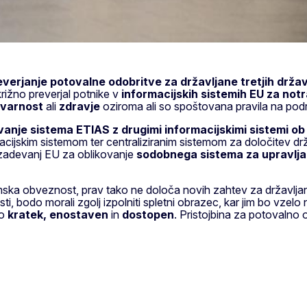
verjanje potovalne odobritve za državljane tretjih drža
žno preverjal potnike v
informacijskih sistemih EU za not
 varnost
ali
zdravje
oziroma ali so spoštovana pravila na podr
vanje sistema ETIAS z drugimi informacijskimi sistemi ob
ijskim sistemom ter centraliziranim sistemom za določitev drž
rizadevanj EU za oblikovanje
sodobnega sistema za upravlja
mska obveznost, prav tako ne določa novih zahtev za državljane
i, bodo morali zgolj izpolniti spletni obrazec, kar jim bo vzelo 
bo
kratek, enostaven
in
dostopen
. Pristojbina za potovalno