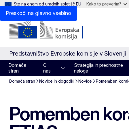
Ste na enem od uradnih spletišč EU
Kako to preverim?
Preskoči na glavno vsebino
Predstavništvo Evropske komisije v Sloveniji
Domača
O
Strategija in prednostne
stran
nas
naloge
Domača stran
Novice in dogodki
Novice
Pomemben korak 
Pomemben korak