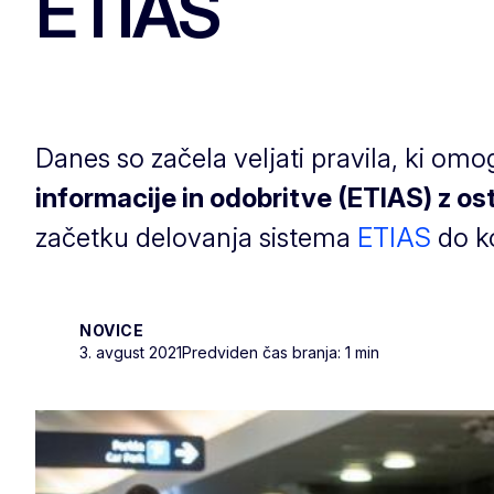
ETIAS
Danes so začela veljati pravila, ki om
informacije in odobritve (ETIAS) z os
začetku delovanja sistema
ETIAS
do k
NOVICE
3. avgust 2021
Predviden čas branja: 1 min