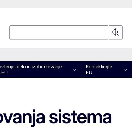
Poizvedba
Poizvedb
ivljenje, delo in izobraževanje
Kontaktirajte
 EU
EU
vanja sistema