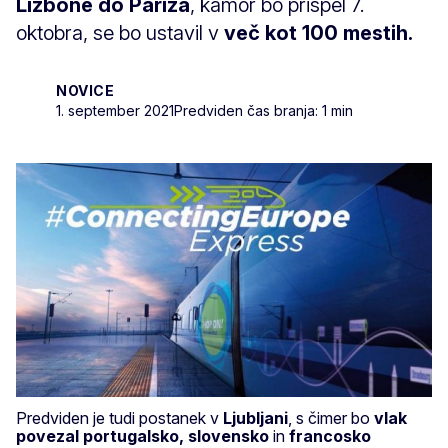
Lizbone do Pariza
, kamor bo prispel 7.
oktobra, se bo ustavil v
več kot 100 mestih.
NOVICE
1. september 2021
Predviden čas branja: 1 min
Predviden je tudi postanek v
Ljubljani
, s čimer bo
vlak
povezal portugalsko, slovensko
in
francosko