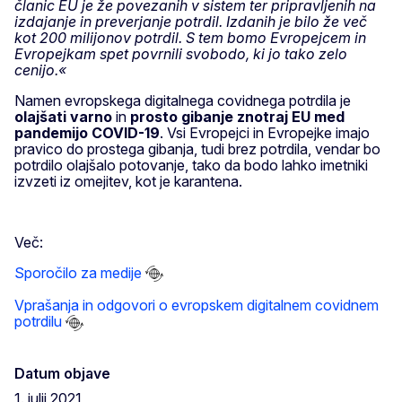
članic EU je že povezanih v sistem ter pripravljenih na
izdajanje in preverjanje potrdil. Izdanih je bilo že več
kot 200 milijonov potrdil.
S tem bomo Evropejcem in
Evropejkam spet povrnili svobodo, ki jo tako zelo
cenijo.«
Namen evropskega digitalnega covidnega potrdila je
olajšati varno
in
prosto gibanje znotraj EU med
pandemijo COVID-19
. Vsi Evropejci in Evropejke imajo
pravico do prostega gibanja, tudi brez potrdila, vendar bo
potrdilo olajšalo potovanje, tako da bodo lahko imetniki
izvzeti iz omejitev, kot je karantena.
Več:
Sporočilo za medije
Vprašanja in odgovori o evropskem digitalnem covidnem
potrdilu
Datum objave
1. julij 2021