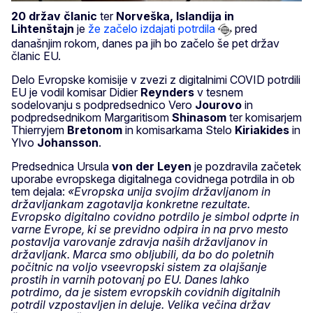
20 držav članic
ter
Norveška, Islandija in
Lihtenštajn
je
že začelo izdajati potrdila
pred
današnjim rokom, danes pa jih bo začelo še pet držav
članic EU.
Delo Evropske komisije v zvezi z digitalnimi COVID potrdili
EU je vodil komisar Didier
Reynders
v tesnem
sodelovanju s podpredsednico Vero
Jourovo
in
podpredsednikom Margaritisom
Shinasom
ter komisarjem
Thierryjem
Bretonom
in komisarkama Stelo
Kiriakides
in
Ylvo
Johansson
.
Predsednica Ursula
von der Leyen
je pozdravila začetek
uporabe evropskega digitalnega covidnega potrdila in ob
tem dejala:
«Evropska unija svojim državljanom in
državljankam zagotavlja konkretne rezultate.
Evropsko digitalno covidno potrdilo je simbol odprte in
varne Evrope, ki se previdno odpira in na prvo mesto
postavlja varovanje zdravja naših državljanov in
državljank.
Marca smo obljubili, da bo do poletnih
počitnic na voljo vseevropski sistem za olajšanje
prostih in varnih potovanj po EU. Danes lahko
potrdimo, da je sistem evropskih covidnih digitalnih
potrdil vzpostavljen in deluje.
Velika večina držav