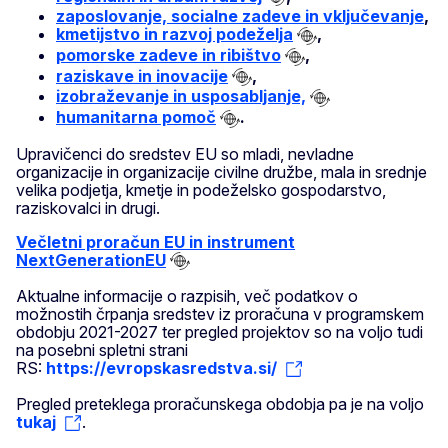
zaposlovanje, socialne zadeve in vključevanje
,
kmetijstvo in razvoj podeželja
,
pomorske zadeve in ribištvo
,
raziskave in inovacije
,
izobraževanje in usposabljanje,
humanitarna pomoč
.
Upravičenci do sredstev EU so mladi, nevladne
organizacije in organizacije civilne družbe, mala in srednje
velika podjetja, kmetje in podeželsko gospodarstvo,
raziskovalci in drugi.
Večletni proračun EU in instrument
NextGenerationEU
Aktualne informacije o razpisih, več podatkov o
možnostih črpanja sredstev iz proračuna v programskem
obdobju 2021-2027 ter pregled projektov so na voljo tudi
na posebni spletni strani
RS:
https://evropskasredstva.si/
Pregled preteklega proračunskega obdobja pa je na voljo
tukaj
.