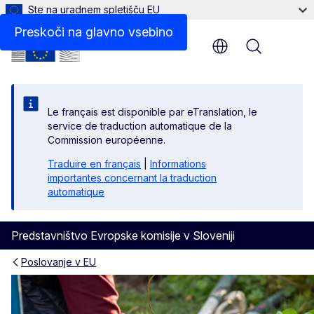
Ste na uradnem spletišču EU
Preskoči na glavno vsebino
Menu
Le français est disponible par eTranslation, le
service de traduction automatique de la
Commission européenne.
Traduire en français
|
Informations
importantes concernant la traduction
automatique
Predstavništvo Evropske komisije v Sloveniji
Poslovanje v EU
Programi EU