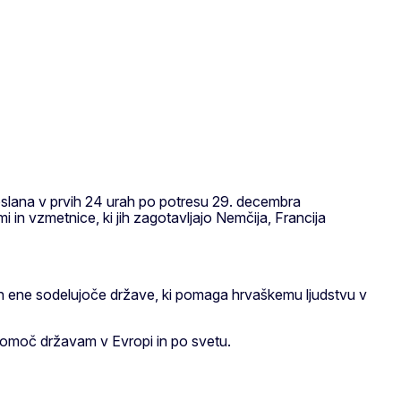
poslana v prvih 24 urah po potresu 29. decembra
 in vzmetnice, ki jih zagotavljajo Nemčija, Francija
in ene sodelujoče države, ki pomaga hrvaškemu ljudstvu v
 pomoč državam v Evropi in po svetu.