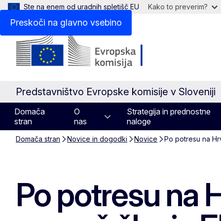
Ste na enem od uradnih spletišč EU
Kako to preverim?
Preskoči na glavno vsebino
Predstavništvo Evropske komisije v Sloveniji
Domača
O
Strategija in prednostne
stran
nas
naloge
Domača stran
Novice in dogodki
Novice
Po potresu na Hr
Po potresu na 