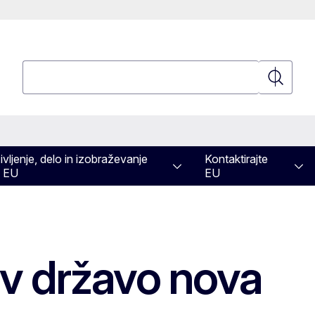
Poizvedba
Poizvedb
ivljenje, delo in izobraževanje
Kontaktirajte
 EU
EU
 v državo nova