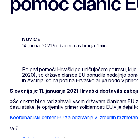
pomoč članic 
NOVICE
14. januar 2021
Predviden čas branja: 1 min
Po prvi pomoči Hrvaški po uničujočem potresu, ki je
2020), so države članice EU ponudile nadaljnjo pomoč 
in Avstrija, so na poti na Hrvaško ali pa bodo v priho
Slovenija je 11. januarja 2021 Hrvaški dostavila zabo
»Še enkrat bi se rad zahvalil vsem državam članicam EU z
času stiske, je oprijemljiv primer solidarnosti EU,« je deja
Koordinacijski center EU za odzivanje v izrednih razmerah
Več: