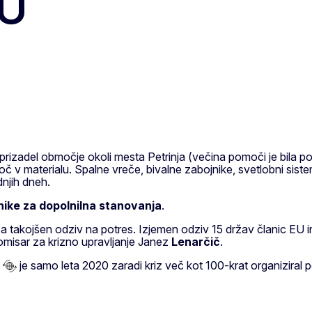
EU
 prizadel območje okoli mesta Petrinja (večina pomoči je bila 
v materialu. Spalne vreče, bivalne zabojnike, svetlobni sistemi
dnjih dneh.
jnike za dopolnilna stanovanja
.
a takojšen odziv na potres. Izjemen odziv 15 držav članic EU 
l komisar za krizno upravljanje Janez
Lenarčič
.
je samo leta 2020 zaradi kriz več kot 100-krat organiziral