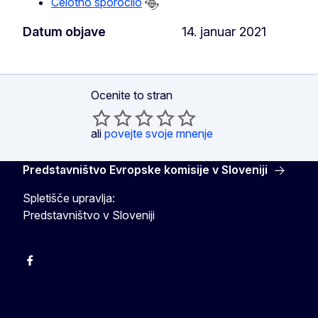
Celotno sporočilo
Datum objave
14. januar 2021
Ocenite to stran
ali
povejte svoje mnenje
Predstavništvo Evropske komisije v Sloveniji
Spletišče upravlja:
Predstavništvo v Sloveniji
Facebook
Instagram
X
YouTube