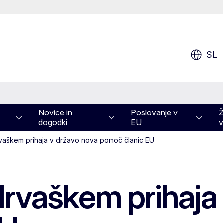
SL
Novice in
Poslovanje v
Ž
dogodki
EU
v
vaškem prihaja v državo nova pomoč članic EU
Hrvaškem prihaja