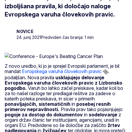
izboljšana pravila, ki določajo naloge
Evropskega varuha človekovih pravic.
NOVICE
24. junij 2021
Predviden čas branja: 1 min
Z novo uredbo, ki jo je sprejel Evropski parlament, je bil
mandat
Evropskega varuha človekovih pravic
podaljšan. Nova pravila
usklajujejo delovanje
Evropskega varuha človekovih pravic z Lizbonsko
pogodbo.
Varuh bo lahko začel preiskave, kadar koli bo
za to našel razloge ter predlagal rešitve za zadeve o
katerih poteka preiskava, in sicer v primerih
ponavljajočih, sistematičnih
in
posebej resnih
primerov nepravilnosti.
Pravila prav tako pojasnjujejo
pogoje za dostop do dokumentov
in
sodelovanje
z
organi držav članic ter institucijami, agencijami, uradi in
organi EU. Predvidene so še določbe za zaščito
žrtev
nadlegovanja
in
žvižgačev
ter obdobje, ki mora preteči,