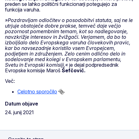
preden se lahko politični funkcionarji potegujejo za
funkcija varuha.
»Pozdravljam odločitev o posodobitvi statuta, saj ne le
utrjuje obstoječe dobre prakse, temveč daje večjo
pozornost pomembnim temam, kot so nadlegovanje,
navzkrižje interesov in žvižgači. Verjamem, da bo to
izboljšalo delo Evropskega varuha človekovih pravic,
kar bo navsezadnje koristilo vsem Evropejcem,
podjetjem in združenjem. Zelo cenim odlično delo in
sodelovanje med kolegi v Evropskem parlamentu,
Svetu in Evropski komisiji,«
je dejal podpredsednik
Evropske komisije Maroš
Šefčovič.
Več:
Celotno sporočilo
Datum objave
24. junij 2021