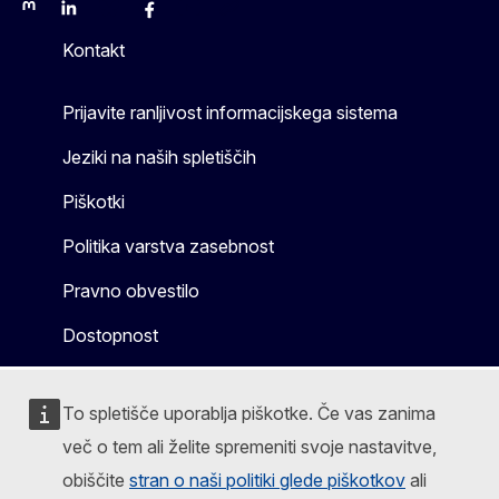
Mastodon
LinkedIn
Bluesky
Facebook
Youtube
Other
Kontakt
Prijavite ranljivost informacijskega sistema
Jeziki na naših spletiščih
Piškotki
Politika varstva zasebnost
Pravno obvestilo
Dostopnost
To spletišče uporablja piškotke. Če vas zanima
več o tem ali želite spremeniti svoje nastavitve,
obiščite
stran o naši politiki glede piškotkov
ali