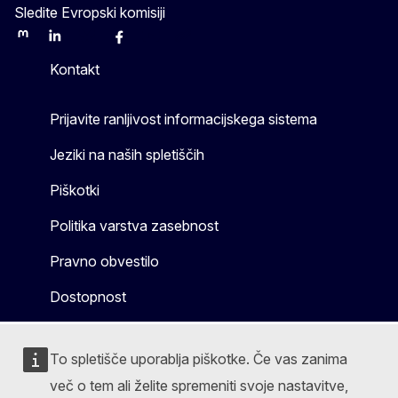
Sledite Evropski komisiji
Mastodon
LinkedIn
Bluesky
Facebook
Youtube
Other
Kontakt
Prijavite ranljivost informacijskega sistema
Jeziki na naših spletiščih
Piškotki
Politika varstva zasebnost
Pravno obvestilo
Dostopnost
To spletišče uporablja piškotke. Če vas zanima
več o tem ali želite spremeniti svoje nastavitve,