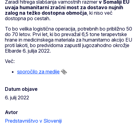
Zaradi hitrega slabšanja varnostnih razmer
v Somaliji EU
uvaja humanitarni zračni most za dostavo nujnih
zalog na težko dostopna območja
, ki niso več
dostopna po cestah.
To bo velika logistična operacija, potrebnih bo približno 50
do 70 letov. Prvi let, ki bo prevažal 6,5 tone terapevtske
hrane in medicinskega materiala za humanitarno akcijo EU
proti lakoti, bo predvidoma zapustil jugozahodno okrožje
Elbarde 6. julija 2022.
Več:
sporočilo za medije
Datum objave
6. julij 2022
Avtor
Predstavništvo v Sloveniji