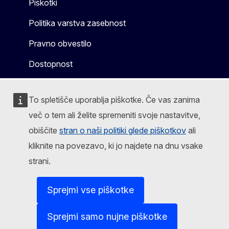
Piškotki
Politika varstva zasebnost
Pravno obvestilo
Dostopnost
To spletišče uporablja piškotke. Če vas zanima
več o tem ali želite spremeniti svoje nastavitve,
obiščite
stran o naši politiki glede piškotkov
ali
kliknite na povezavo, ki jo najdete na dnu vsake
strani.
Sprejmi vse piškotke
Sprejmi samo nujne piškotke