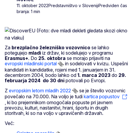
11. oktober 2022
Predstavništvo v Sloveniji
Predviden čas
branja: 1 min
Za
brezplačno železniško vozovnico
se lahko
potegujejo
mladi
iz držav, ki sodelujejo v programu
Erasmus+
. Do
25. oktobra
se morajo prijaviti na
evropski mladinski portal
in sodelovati v kvizu. Uspešni
kandidati in kandidatke, rojeni med 1. januarjem in 31.
decembrom 2004, bodo lahko od
1. marca 2023
do
29.
februarja 2024
do 30 dni
potovali po Evropi.
Z
evropskim letom mladih 2022
se je število vozovnic
povečalo na 70.000. Na voljo je tudi
kartica popustov
, ki bo prejemnikom omogočala popuste pri javnem
prevozu, kulturi, nastanitvi, hrani, športu in drugih
storitvah, ki so na voljo v upravičenih državah.
Več: