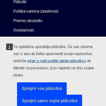
Piškotki
Politika varstva zasebnost
Pravno obvestilo
Dostopnost
To spletišče uporablja piškotke. Če vas zanima
več o tem ali želite spremeniti svoje nastavitve,
obiščite
stran o naši politiki glede piškotkov
ali
kliknite na povezavo, ki jo najdete na dnu vsake
strani.
Sprejmi vse piškotke
Sprejmi samo nujne piškotke