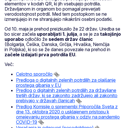
elementov v kodah QR, ki jih vsebujejo potrdila.
Državljanom in organom bo pomagal preverjati
verodostojnost potrdil. Med tem postopkom se ne
izmenjujejo in ne shranjujejo nikakršni osebni podatki.
Od 10. maja je prehod preizkusilo že 22 držav. Uredba se
bo sicer začela
uporabljati 1. julija
, a se je za
takojšnjo
uporabo
odločilo že
sedem držav članic
(Bolgarija, Češka, Danska, Grčija, Hrvaška, Nemčija
in Poljska), ki so se že danes povezale na prehod in
začele izdajati prva potrdila EU
.
Več:
Celotno sporočilo
Predloga o digitalnih zelenih potrdilih za olajšanje
prostega gibanja v EU
Predlog o digitalnih zelenih potrdilih za državljane
tretjih držav, ki se zakonito zadržujejo ali zakonito
prebivajo v državah članicah
Predlog Komisije o spremembi Priporočila Sveta z
dne 13. oktobra 2020 o usklajenem pristopu k
omejevanju prostega gibanja v odziv na pandemijo
COVID-19
Vprašanja in odgovori (posodobljeno)