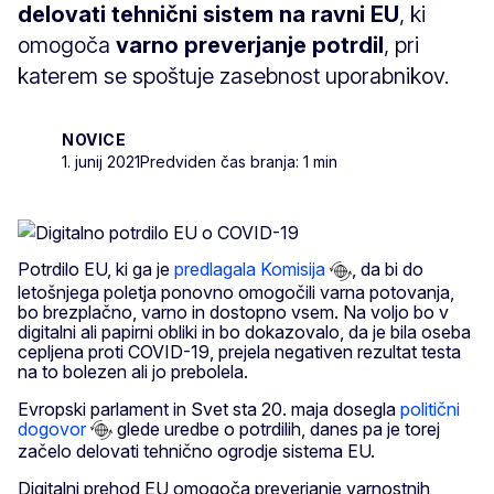
delovati tehnični sistem na ravni EU
, ki
omogoča
varno preverjanje potrdil
, pri
katerem se spoštuje zasebnost uporabnikov.
NOVICE
1. junij 2021
Predviden čas branja: 1 min
Potrdilo EU, ki ga je
predlagala Komisija
, da bi do
letošnjega poletja ponovno omogočili varna potovanja,
bo brezplačno, varno in dostopno vsem. Na voljo bo v
digitalni ali papirni obliki in bo dokazovalo, da je bila oseba
cepljena proti COVID-19, prejela negativen rezultat testa
na to bolezen ali jo prebolela.
Evropski parlament in Svet sta 20. maja dosegla
politični
dogovor
glede uredbe o potrdilih, danes pa je torej
začelo delovati tehnično ogrodje sistema EU.
Digitalni prehod EU omogoča preverjanje varnostnih