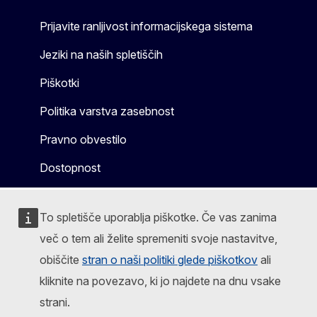
Prijavite ranljivost informacijskega sistema
Jeziki na naših spletiščih
Piškotki
Politika varstva zasebnost
Pravno obvestilo
Dostopnost
To spletišče uporablja piškotke. Če vas zanima
več o tem ali želite spremeniti svoje nastavitve,
obiščite
stran o naši politiki glede piškotkov
ali
kliknite na povezavo, ki jo najdete na dnu vsake
strani.