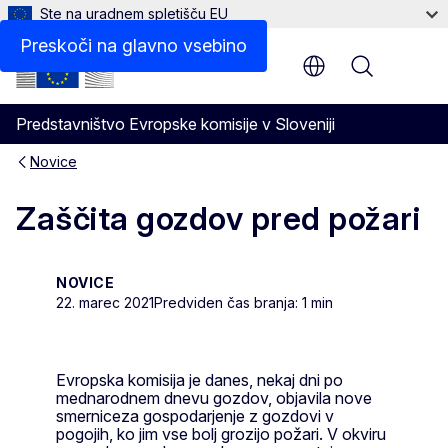
Ste na uradnem spletišču EU
Preskoči na glavno vsebino
Menu
Predstavništvo Evropske komisije v Sloveniji
Novice
Zaščita gozdov pred požari
NOVICE
22. marec 2021
Predviden čas branja: 1 min
Evropska komisija je danes, nekaj dni po
mednarodnem dnevu gozdov, objavila nove
smerniceza gospodarjenje z gozdovi v
pogojih, ko jim vse bolj grozijo požari. V okviru