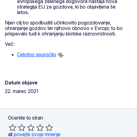
evropskega zelenega dogovora nastaja nova
strategija EU za gozdove, ki bo objavljena še
letos.
Njen cilj bo spodbuditi učinkovito pogozdovanje,
ohranjanje gozdov ter njihovo obnovo v Evropi; to bo
prispevalo tudi k ohranjanju biotske raznovrstnosti.
Več:
Celotno sporočilo
Datum objave
22. marec 2021
Ocenite to stran
ali
povejte svoje mnenje